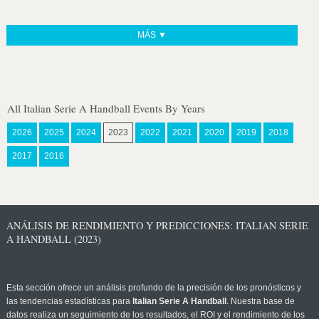
MÁS ▼
All Italian Serie A Handball Events By Years
2026
2025
2024
2023
2022
2021
2020
2019
2018
2017
2016
ANÁLISIS DE RENDIMIENTO Y PREDICCIONES: ITALIAN SERIE
A HANDBALL (2023)
Esta sección ofrece un análisis profundo de la precisión de los pronósticos y
las tendencias estadísticas para
Italian Serie A Handball
. Nuestra base de
datos realiza un seguimiento de los resultados, el ROI y el rendimiento de los