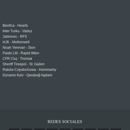
Benfica - Hearts
Inter Turku - Vaduz
Jablonec - RFS
HJK - Motherwell
Noah Yerevan - Sion
Paide LM - Rapid Wien
CFR Cluj - Tromsø
Sheriff Tiraspol - St. Gallen
Raków Częstochowa - Hammarby
Dynamo Kyiv - Qarabağ Agdam
REDES SOCIALES