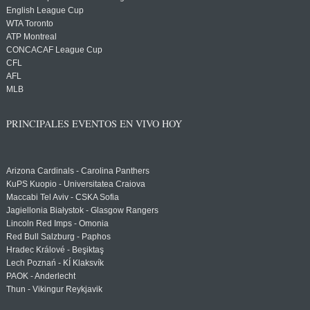
English League Cup
WTA Toronto
ATP Montreal
CONCACAF League Cup
CFL
AFL
MLB
PRINCIPALES EVENTOS EN VIVO HOY
Arizona Cardinals - Carolina Panthers
KuPS Kuopio - Universitatea Craiova
Maccabi Tel Aviv - CSKA Sofia
Jagiellonia Białystok - Glasgow Rangers
Lincoln Red Imps - Omonia
Red Bull Salzburg - Paphos
Hradec Králové - Beşiktaş
Lech Poznań - KÍ Klaksvík
PAOK - Anderlecht
Thun - Vikingur Reykjavik