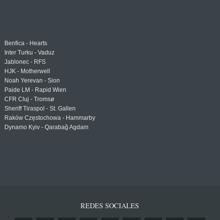
Benfica - Hearts
Inter Turku - Vaduz
Jablonec - RFS
HJK - Motherwell
Noah Yerevan - Sion
Paide LM - Rapid Wien
CFR Cluj - Tromsø
Sheriff Tiraspol - St. Gallen
Raków Częstochowa - Hammarby
Dynamo Kyiv - Qarabağ Agdam
REDES SOCIALES