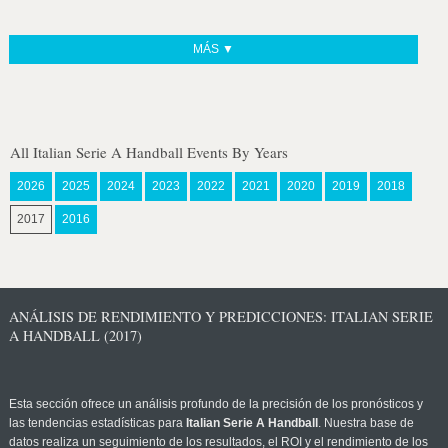
MÁS ▼
All Italian Serie A Handball Events By Years
2026
2025
2024
2023
2022
2021
2020
2019
2018
2017
2016
ANÁLISIS DE RENDIMIENTO Y PREDICCIONES: ITALIAN SERIE
A HANDBALL (2017)
Esta sección ofrece un análisis profundo de la precisión de los pronósticos y
las tendencias estadísticas para
Italian Serie A Handball
. Nuestra base de
datos realiza un seguimiento de los resultados, el ROI y el rendimiento de los