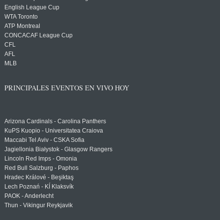
English League Cup
WTA Toronto
ATP Montreal
CONCACAF League Cup
CFL
AFL
MLB
PRINCIPALES EVENTOS EN VIVO HOY
Arizona Cardinals - Carolina Panthers
KuPS Kuopio - Universitatea Craiova
Maccabi Tel Aviv - CSKA Sofia
Jagiellonia Białystok - Glasgow Rangers
Lincoln Red Imps - Omonia
Red Bull Salzburg - Paphos
Hradec Králové - Beşiktaş
Lech Poznań - KÍ Klaksvík
PAOK - Anderlecht
Thun - Vikingur Reykjavik