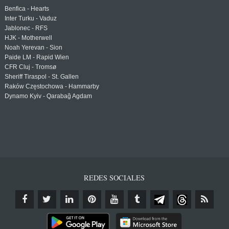
Benfica - Hearts
Inter Turku - Vaduz
Jablonec - RFS
HJK - Motherwell
Noah Yerevan - Sion
Paide LM - Rapid Wien
CFR Cluj - Tromsø
Sheriff Tiraspol - St. Gallen
Raków Częstochowa - Hammarby
Dynamo Kyiv - Qarabağ Agdam
REDES SOCIALES