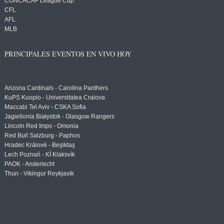
CONCACAF League Cup
CFL
AFL
MLB
PRINCIPALES EVENTOS EN VIVO HOY
Arizona Cardinals - Carolina Panthers
KuPS Kuopio - Universitatea Craiova
Maccabi Tel Aviv - CSKA Sofia
Jagiellonia Białystok - Glasgow Rangers
Lincoln Red Imps - Omonia
Red Bull Salzburg - Paphos
Hradec Králové - Beşiktaş
Lech Poznań - KÍ Klaksvík
PAOK - Anderlecht
Thun - Vikingur Reykjavik