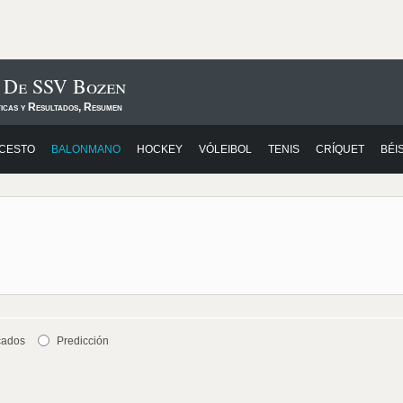
s De SSV Bozen
ticas y Resultados, Resumen
CESTO
BALONMANO
HOCKEY
VÓLEIBOL
TENIS
CRÍQUET
BÉI
cados
Predicción