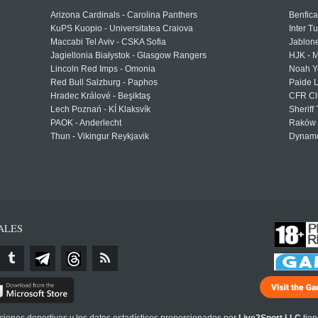
Arizona Cardinals - Carolina Panthers
Benfica
KuPS Kuopio - Universitatea Craiova
Inter T
Maccabi Tel Aviv - CSKA Sofia
Jablon
Jagiellonia Białystok - Glasgow Rangers
HJK - M
Lincoln Red Imps - Omonia
Noah Y
Red Bull Salzburg - Paphos
Paide 
Hradec Králové - Beşiktaş
CFR Cl
Lech Poznań - KÍ Klaksvík
Sheriff 
PAOK - Anderlecht
Raków 
Thun - Vikingur Reykjavik
Dynamo
ALES