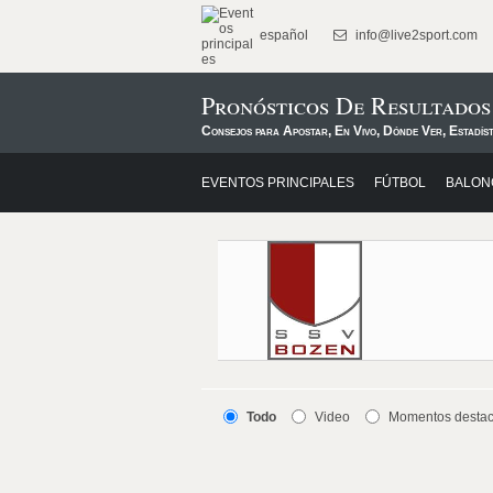
español
info@live2sport.com
Pronósticos De Resultado
Consejos para Apostar, En Vivo, Dónde Ver, Estadís
EVENTOS PRINCIPALES
FÚTBOL
BALON
Todo
Video
Momentos desta