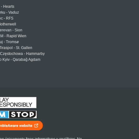
 - Hearts
urku - Vaduz
ec - RFS
otherwell
erevan - Sion
LM - Rapid Wien
uj - Tromsø
Tiraspol - St. Gallen
Częstochowa - Hammarby
 Kyiv - Qarabağ Agdam