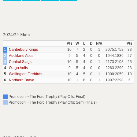
2024/25 Main
Pts
W
L
D
N/R
Pts
1
Canterbury Kings
10
7
2
0
1
2075:1752
33
2
Auckland Aces
9
5
4
0
0
1944:1836
27
3
Central Stags
10
5
4
0
1
2173:2108
25
4
Otago Volts
9
5
4
0
0
2263:2299
23
5
Wellington Firebirds
10
4
5
0
1
1900:2059
19
6
Northern Brave
10
1
8
0
1
1997:2298
6
Promotion ~ The Ford Trophy (Play Offs: Final)
Promotion ~ The Ford Trophy (Play Offs: Semi~finals)