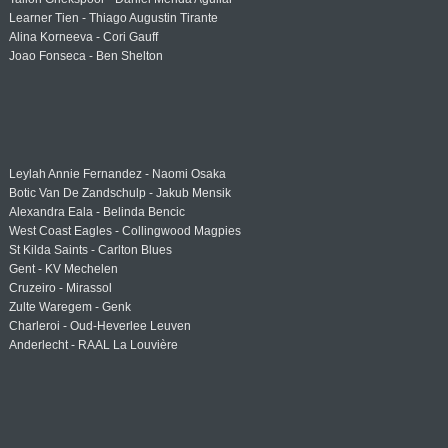
Learner Tien - Thiago Augustin Tirante
Alina Korneeva - Cori Gauff
Joao Fonseca - Ben Shelton
Leylah Annie Fernandez - Naomi Osaka
Botic Van De Zandschulp - Jakub Mensik
Alexandra Eala - Belinda Bencic
West Coast Eagles - Collingwood Magpies
St Kilda Saints - Carlton Blues
Gent - KV Mechelen
Cruzeiro - Mirassol
Zulte Waregem - Genk
Charleroi - Oud-Heverlee Leuven
Anderlecht - RAAL La Louvière