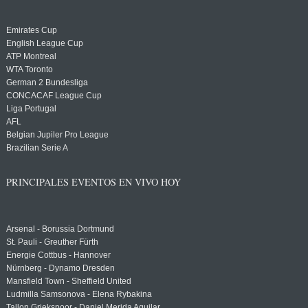
Emirates Cup
English League Cup
ATP Montreal
WTA Toronto
German 2 Bundesliga
CONCACAF League Cup
Liga Portugal
AFL
Belgian Jupiler Pro League
Brazilian Serie A
PRINCIPALES EVENTOS EN VIVO HOY
Arsenal - Borussia Dortmund
St. Pauli - Greuther Fürth
Energie Cottbus - Hannover
Nürnberg - Dynamo Dresden
Mansfield Town - Sheffield United
Ludmilla Samsonova - Elena Rybakina
Tallon Griekspoor - Daniel Merida Aguilar