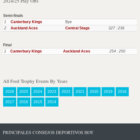
2024/25 Play Offs
Semi-finals
1
Canterbury Kings
Bye
2
Auckland Aces
Central Stags
327 : 236
Final
1
Canterbury Kings
Auckland Aces
254 : 250
All Ford Trophy Events By Years
2026
2025
2024
2023
2022
2021
2020
2019
2018
2017
2016
2015
2014
PRINCIPALES CONSEJOS DEPORTIVOS HOY