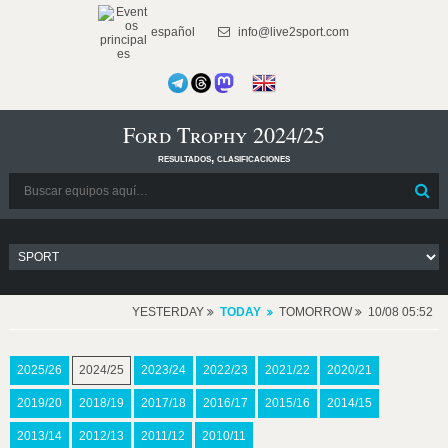
español
info@live2sport.com
Ford Trophy 2024/25
resultados, clasificaciones
YESTERDAY
TODAY
TOMORROW
10/08 05:52
2025/26
2024/25
2023/24
2022/23
2021/22
2020/21
2019/20
2018/19
2017/18
2016/17
2015/16
2014/15
2013/14
2012/13
2011/12
2010/11