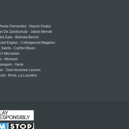
 Annie Fernandez - Naomi Osaka
an De Zandschulp - Jakub Mensik
ra Eala - Belinda Bencic
oast Eagles - Collingwood Magpies
a Saints - Carlton Blues
 KV Mechelen
o - Mirassol
Waregem - Genk
roi - Oud-Heverlee Leuven
cht - RAAL La Louvière