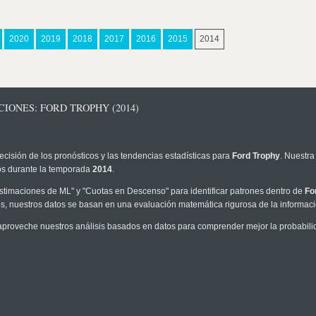
2020
2019
2018
2017
2016
2015
2014
IONES: FORD TROPHY (2014)
ecisión de los pronósticos y las tendencias estadísticas para
Ford Trophy
. Nuestra
los durante la temporada
2014
.
timaciones de ML" y "Cuotas en Descenso" para identificar patrones dentro de
Fo
, nuestros datos se basan en una evaluación matemática rigurosa de la informaci
aproveche nuestros análisis basados en datos para comprender mejor la probabilida