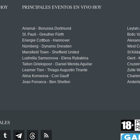
 HOY
PRINCIPALES EVENTOS EN VIVO HOY
Arsenal - Borussia Dortmund
Leylah
St. Pauli - Greuther Fürth
Botic V
Energie Cottbus - Hannover
Alexand
Nürnberg - Dynamo Dresden
West C
Mansfield Town - Sheffield United
St Kild
Ludmilla Samsonova - Elena Rybakina
Gent -
Tallon Griekspoor - Daniel Merida Aguilar
Cruzeir
Learner Tien - Thiago Augustin Tirante
Zulte 
Alina Korneeva - Cori Gauff
Charle
Joao Fonseca - Ben Shelton
Anderle
ALES