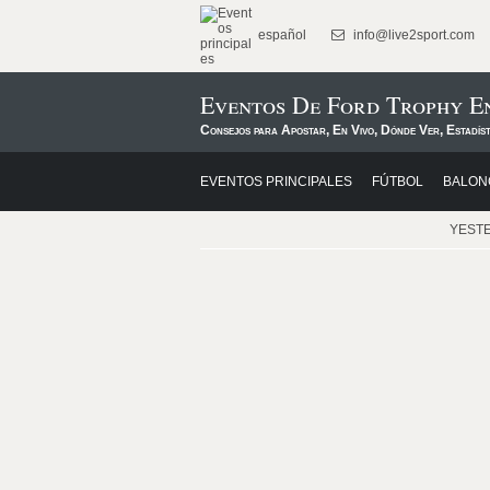
español
info@live2sport.com
Eventos De Ford Trophy E
Consejos para Apostar, En Vivo, Dónde Ver, Estadís
EVENTOS PRINCIPALES
FÚTBOL
BALON
YEST