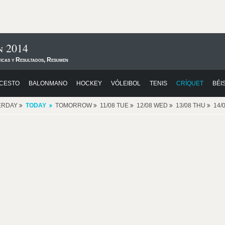
n 2014
ticas y Resultados, Resumen
CESTO
BALONMANO
HOCKEY
VÓLEIBOL
TENIS
CRÍQUET
BÉI
ERDAY
TODAY
TOMORROW
11/08 TUE
12/08 WED
13/08 THU
14/