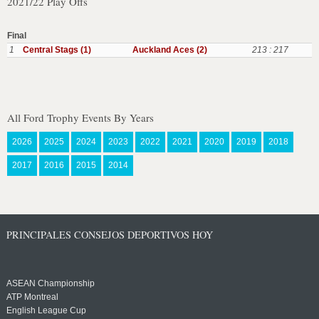
2021/22 Play Offs
Final
1
Central Stags (1)
Auckland Aces (2)
213 : 217
All Ford Trophy Events By Years
2026
2025
2024
2023
2022
2021
2020
2019
2018
2017
2016
2015
2014
PRINCIPALES CONSEJOS DEPORTIVOS HOY
ASEAN Championship
ATP Montreal
English League Cup