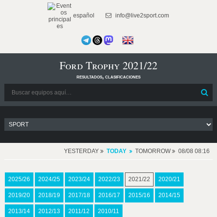
español
info@live2sport.com
Ford Trophy 2021/22
resultados, clasificaciones
YESTERDAY
TODAY
TOMORROW
08/08 08:16
2025/26
2024/25
2023/24
2022/23
2021/22
2020/21
2019/20
2018/19
2017/18
2016/17
2015/16
2014/15
2013/14
2012/13
2011/12
2010/11