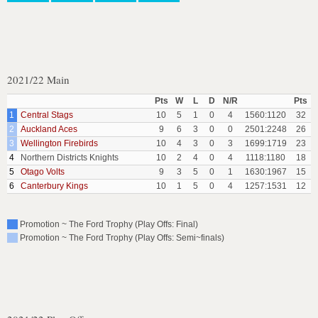
2021/22 Main
Pts
W
L
D
N/R
Pts
1
Central Stags
10
5
1
0
4
1560:1120
32
2
Auckland Aces
9
6
3
0
0
2501:2248
26
3
Wellington Firebirds
10
4
3
0
3
1699:1719
23
4
Northern Districts Knights
10
2
4
0
4
1118:1180
18
5
Otago Volts
9
3
5
0
1
1630:1967
15
6
Canterbury Kings
10
1
5
0
4
1257:1531
12
Promotion ~ The Ford Trophy (Play Offs: Final)
Promotion ~ The Ford Trophy (Play Offs: Semi~finals)