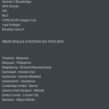
German 2 Bundesliga
WTA Toronto
AFL
MLS
CONCACAF League Cup
Liga Portugal
Brazilian Serie A
PRINCIPALES EVENTOS EN VIVO HOY
Thailand - Myanmar
Malaysia - Philippines
Magdeburg - Eintracht Braunschweig
Darmstadt - Holstein Kiel
Karlsruher - Arminia Bielefeld
Heidenheim - Osnabrück
Cambridge United - Barnet
Queens Park Rangers - Millwall
Derby County - Lincoln City
Barnsley - Wigan Athletic