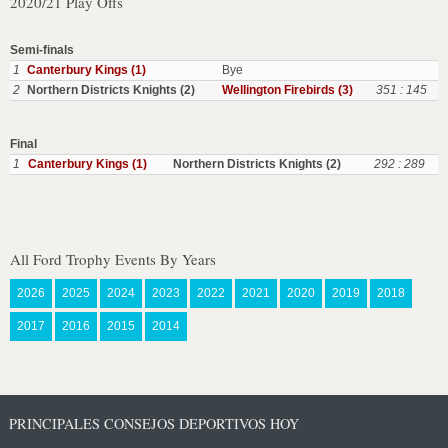
2020/21 Play Offs
Semi-finals
1
Canterbury Kings (1)
Bye
2
Northern Districts Knights (2)
Wellington Firebirds (3)
351 : 145
Final
1
Canterbury Kings (1)
Northern Districts Knights (2)
292 : 289
All Ford Trophy Events By Years
2026
2025
2024
2023
2022
2021
2020
2019
2018
2017
2016
2015
2014
PRINCIPALES CONSEJOS DEPORTIVOS HOY