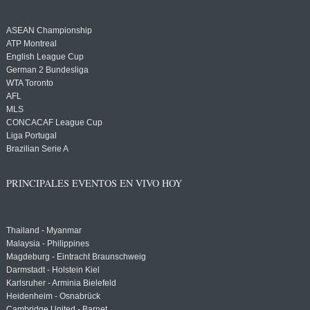
ASEAN Championship
ATP Montreal
English League Cup
German 2 Bundesliga
WTA Toronto
AFL
MLS
CONCACAF League Cup
Liga Portugal
Brazilian Serie A
PRINCIPALES EVENTOS EN VIVO HOY
Thailand - Myanmar
Malaysia - Philippines
Magdeburg - Eintracht Braunschweig
Darmstadt - Holstein Kiel
Karlsruher - Arminia Bielefeld
Heidenheim - Osnabrück
Cambridge United - Barnet