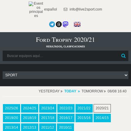
español
info@live2sport.com
Ford Trophy 2020/21
resultados, clasificaciones
YESTERDAY
TODAY
TOMORROW
08/08 16:40
2025/26
2024/25
2023/24
2022/23
2021/22
2020/21
2019/20
2018/19
2017/18
2016/17
2015/16
2014/15
2013/14
2012/13
2011/12
2010/11