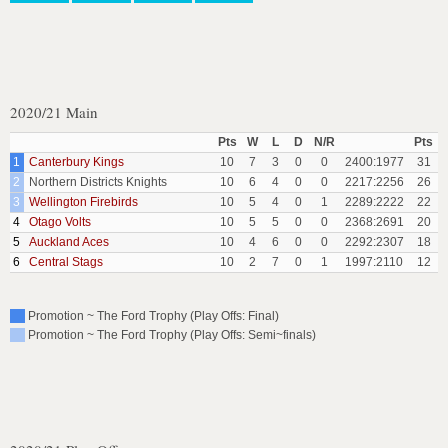
2020/21 Main
Pts
W
L
D
N/R
Pts
1
Canterbury Kings
10
7
3
0
0
2400:1977
31
2
Northern Districts Knights
10
6
4
0
0
2217:2256
26
3
Wellington Firebirds
10
5
4
0
1
2289:2222
22
4
Otago Volts
10
5
5
0
0
2368:2691
20
5
Auckland Aces
10
4
6
0
0
2292:2307
18
6
Central Stags
10
2
7
0
1
1997:2110
12
Promotion ~ The Ford Trophy (Play Offs: Final)
Promotion ~ The Ford Trophy (Play Offs: Semi~finals)