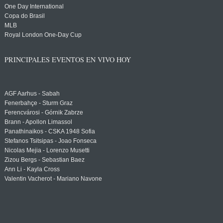
One Day International
Copa do Brasil
MLB
Royal London One-Day Cup
PRINCIPALES EVENTOS EN VIVO HOY
AGF Aarhus - Sabah
Fenerbahçe - Sturm Graz
Ferencvárosi - Górnik Zabrze
Brann - Apollon Limassol
Panathinaikos - CSKA 1948 Sofia
Stefanos Tsitsipas - Joao Fonseca
Nicolas Mejia - Lorenzo Musetti
Zizou Bergs - Sebastian Baez
Ann Li - Kayla Cross
Valentin Vacherot - Mariano Navone