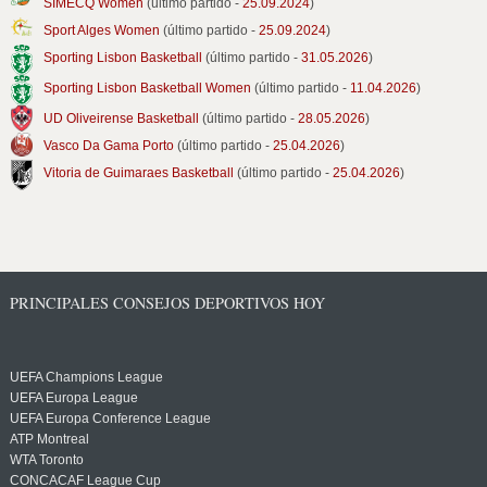
SIMECQ Women
(último partido -
25.09.2024
)
Sport Alges Women
(último partido -
25.09.2024
)
Sporting Lisbon Basketball
(último partido -
31.05.2026
)
Sporting Lisbon Basketball Women
(último partido -
11.04.2026
)
UD Oliveirense Basketball
(último partido -
28.05.2026
)
Vasco Da Gama Porto
(último partido -
25.04.2026
)
Vitoria de Guimaraes Basketball
(último partido -
25.04.2026
)
PRINCIPALES CONSEJOS DEPORTIVOS HOY
UEFA Champions League
UEFA Europa League
UEFA Europa Conference League
ATP Montreal
WTA Toronto
CONCACAF League Cup