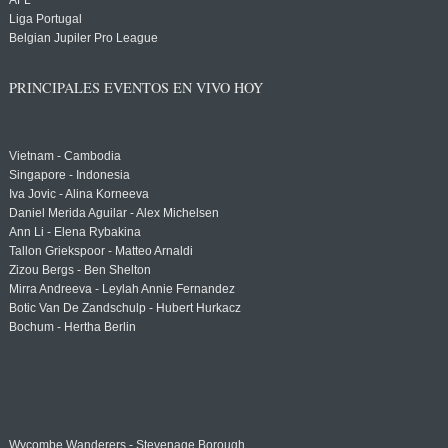
AFL
Liga Portugal
Belgian Jupiler Pro League
PRINCIPALES EVENTOS EN VIVO HOY
Vietnam - Cambodia
Singapore - Indonesia
Iva Jovic - Alina Korneeva
Daniel Merida Aguilar - Alex Michelsen
Ann Li - Elena Rybakina
Tallon Griekspoor - Matteo Arnaldi
Zizou Bergs - Ben Shelton
Mirra Andreeva - Leylah Annie Fernandez
Botic Van De Zandschulp - Hubert Hurkacz
Bochum - Hertha Berlin
Wycombe Wanderers - Stevenage Borough