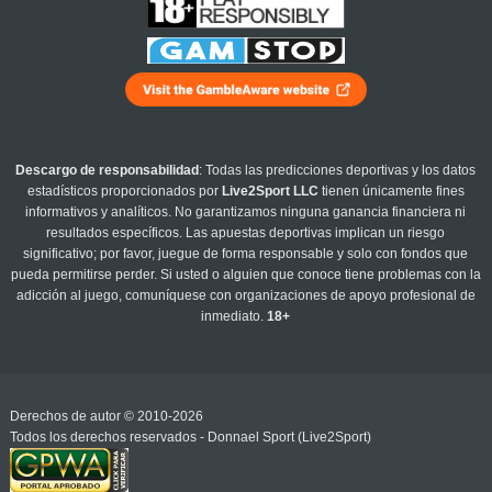
Descargo de responsabilidad
: Todas las predicciones deportivas y los datos
estadísticos proporcionados por
Live2Sport LLC
tienen únicamente fines
informativos y analíticos. No garantizamos ninguna ganancia financiera ni
resultados específicos. Las apuestas deportivas implican un riesgo
significativo; por favor, juegue de forma responsable y solo con fondos que
pueda permitirse perder. Si usted o alguien que conoce tiene problemas con la
adicción al juego, comuníquese con organizaciones de apoyo profesional de
inmediato.
18+
Derechos de autor © 2010-2026
Todos los derechos reservados - Donnael Sport (Live2Sport)