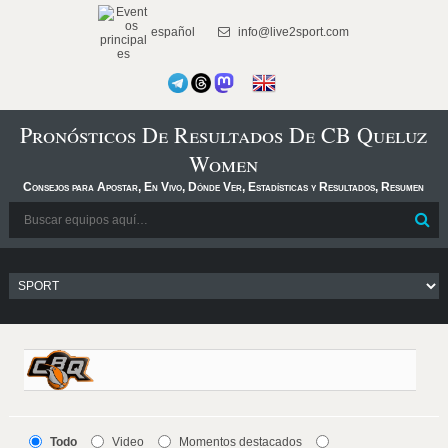
español
info@live2sport.com
Pronósticos De Resultados De CB Queluz
Women
Consejos para Apostar, En Vivo, Dónde Ver, Estadísticas y Resultados, Resumen
Todo
Video
Momentos destacados