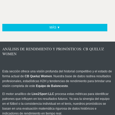
MÁS ▼
ANÁLISIS DE RENDIMIENTO Y PRONÓSTICOS: CB QUELUZ
WOMEN
Esta sección ofrece una visión profunda del historial competitivo y el estado de
forma actual de
CB Queluz Women
. Nuestra base de datos rastrea resultados
profesionales, estadísticas H2H y tendencias de rendimiento para brindar una
visión completa de este
Equipo de Baloncesto
.
El motor analítico de
Live2Sport LLC
procesa estas métricas para identificar
patrones que influyen en los resultados futuros. Ya sea la sinergia del equipo
en el fútbol o la consistencia individual en el tenis, nuestros pronósticos se
basan en una evaluación matemática rigurosa de datos históricos e
indicadores de rendimiento en tiempo real.