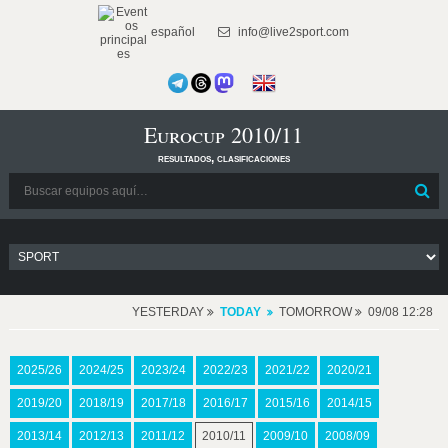
español
info@live2sport.com
Eurocup 2010/11
resultados, clasificaciones
YESTERDAY
TODAY
TOMORROW
09/08 12:28
2025/26
2024/25
2023/24
2022/23
2021/22
2020/21
2019/20
2018/19
2017/18
2016/17
2015/16
2014/15
2013/14
2012/13
2011/12
2010/11
2009/10
2008/09