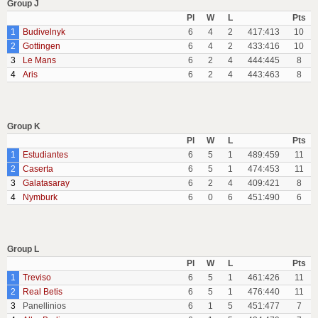
Group J
Pl
W
L
Pts
1
Budivelnyk
6
4
2
417:413
10
2
Gottingen
6
4
2
433:416
10
3
Le Mans
6
2
4
444:445
8
4
Aris
6
2
4
443:463
8
Group K
Pl
W
L
Pts
1
Estudiantes
6
5
1
489:459
11
2
Caserta
6
5
1
474:453
11
3
Galatasaray
6
2
4
409:421
8
4
Nymburk
6
0
6
451:490
6
Group L
Pl
W
L
Pts
1
Treviso
6
5
1
461:426
11
2
Real Betis
6
5
1
476:440
11
3
Panellinios
6
1
5
451:477
7