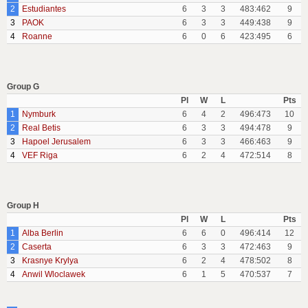
2
Estudiantes
6
3
3
483:462
9
3
PAOK
6
3
3
449:438
9
4
Roanne
6
0
6
423:495
6
Group G
Pl
W
L
Pts
1
Nymburk
6
4
2
496:473
10
2
Real Betis
6
3
3
494:478
9
3
Hapoel Jerusalem
6
3
3
466:463
9
4
VEF Riga
6
2
4
472:514
8
Group H
Pl
W
L
Pts
1
Alba Berlin
6
6
0
496:414
12
2
Caserta
6
3
3
472:463
9
3
Krasnye Krylya
6
2
4
478:502
8
4
Anwil Wloclawek
6
1
5
470:537
7