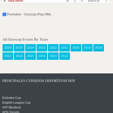
4
Alba Berlin
6
1
5
434:479
7
Promotion ~ Eurocup (Play Offs)
All Eurocup Events By Years
2026
2025
2024
2023
2022
2021
2020
2019
2018
2017
2016
2015
2014
2013
2012
PRINCIPALES CONSEJOS DEPORTIVOS HOY
Emirates Cup
English League Cup
ATP Montreal
WTA Toronto