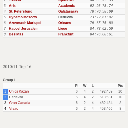
2
Treviso
Apoel BC
84 : 63
,
97 : 55
3
Aris
Academic
92 : 93
,
78 : 74
4
St. Petersburg
Galatasaray
78 : 70
,
58 : 69
5
Dynamo Moscow
Cedevita
73 : 72
,
61 : 97
6
Azovmash Mariupol
Orleans
79 : 65
,
76 : 80
7
Hapoel Jerusalem
Liege
84 : 73
,
62 : 59
8
Besiktas
Frankfurt
84 : 76
,
68 : 61
2010/11 Top 16
Group I
Pl
W
L
Pts
1
Unics Kazan
6
4
2
492:459
10
2
Cedevita
6
4
2
513:531
10
3
Gran Canaria
6
2
4
482:484
8
4
Vrsac
6
2
4
453:466
8