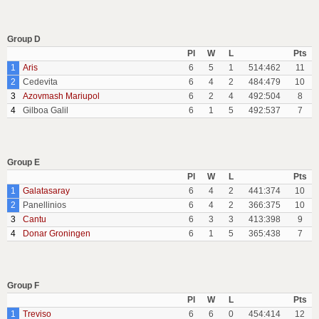
Group D
Pl
W
L
Pts
1
Aris
6
5
1
514:462
11
2
Cedevita
6
4
2
484:479
10
3
Azovmash Mariupol
6
2
4
492:504
8
4
Gilboa Galil
6
1
5
492:537
7
Group E
Pl
W
L
Pts
1
Galatasaray
6
4
2
441:374
10
2
Panellinios
6
4
2
366:375
10
3
Cantu
6
3
3
413:398
9
4
Donar Groningen
6
1
5
365:438
7
Group F
Pl
W
L
Pts
1
Treviso
6
6
0
454:414
12