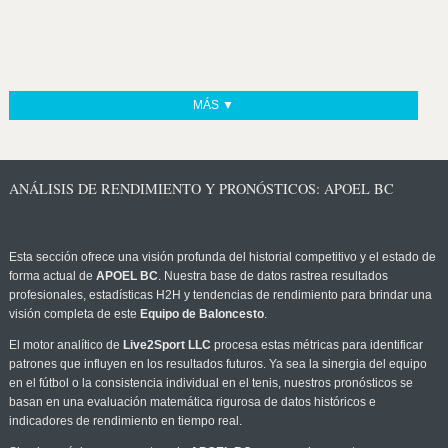
MÁS ▼
ANÁLISIS DE RENDIMIENTO Y PRONÓSTICOS: APOEL BC
Esta sección ofrece una visión profunda del historial competitivo y el estado de
forma actual de
APOEL BC
. Nuestra base de datos rastrea resultados
profesionales, estadísticas H2H y tendencias de rendimiento para brindar una
visión completa de este
Equipo de Baloncesto
.
El motor analítico de
Live2Sport LLC
procesa estas métricas para identificar
patrones que influyen en los resultados futuros. Ya sea la sinergia del equipo
en el fútbol o la consistencia individual en el tenis, nuestros pronósticos se
basan en una evaluación matemática rigurosa de datos históricos e
indicadores de rendimiento en tiempo real.