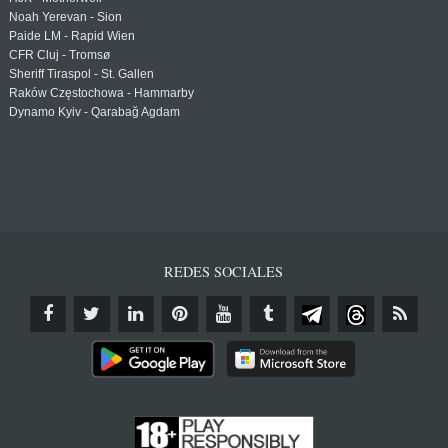
Noah Yerevan - Sion
Paide LM - Rapid Wien
CFR Cluj - Tromsø
Sheriff Tiraspol - St. Gallen
Raków Częstochowa - Hammarby
Dynamo Kyiv - Qarabağ Agdam
REDES SOCIALES