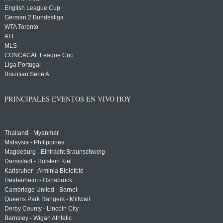
English League Cup
German 2 Bundesliga
WTA Toronto
AFL
MLS
CONCACAF League Cup
Liga Portugal
Brazilian Serie A
PRINCIPALES EVENTOS EN VIVO HOY
Thailand - Myanmar
Malaysia - Philippines
Magdeburg - Eintracht Braunschweig
Darmstadt - Holstein Kiel
Karlsruher - Arminia Bielefeld
Heidenheim - Osnabrück
Cambridge United - Barnet
Queens Park Rangers - Millwall
Derby County - Lincoln City
Barnsley - Wigan Athletic