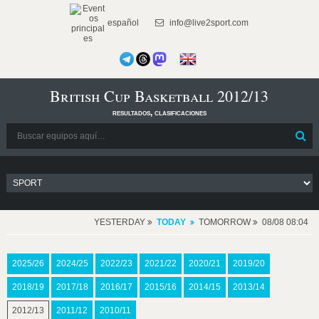
español
info@live2sport.com
British Cup Basketball 2012/13
resultados, clasificaciones
YESTERDAY
TODAY
TOMORROW
08/08 08:04
2025/26
2024/25
2022/23
2021/22
2020/21
2019/20
2018/19
2017/18
2016/17
2015/16
2014/15
2013/14
2012/13
2011/12
2010/11