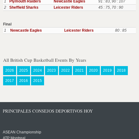
1
Plymouth Raiders
Newcastle Eagles
91 : 83
,
90 : 107
2
Sheffield Sharks
Leicester Riders
45 : 75
,
70 : 90
Final
1
Newcastle Eagles
Leicester Riders
80 : 85
All British Cup Basketball Events By Years
2026
2025
2024
2023
2022
2021
2020
2019
2018
2017
2016
2015
PRINCIPALES CONSEJOS DEPORTIVOS HOY
ASEAN Championship
ATP Montreal