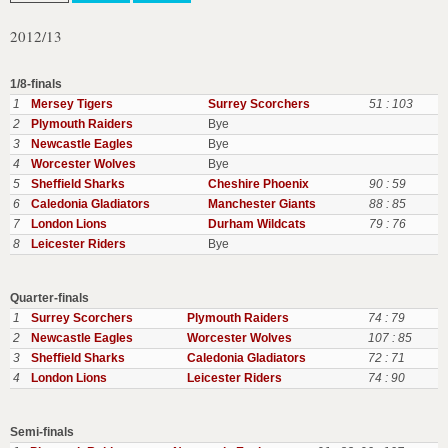
2012/13
1/8-finals
1
Mersey Tigers
Surrey Scorchers
51 : 103
2
Plymouth Raiders
Bye
3
Newcastle Eagles
Bye
4
Worcester Wolves
Bye
5
Sheffield Sharks
Cheshire Phoenix
90 : 59
6
Caledonia Gladiators
Manchester Giants
88 : 85
7
London Lions
Durham Wildcats
79 : 76
8
Leicester Riders
Bye
Quarter-finals
1
Surrey Scorchers
Plymouth Raiders
74 : 79
2
Newcastle Eagles
Worcester Wolves
107 : 85
3
Sheffield Sharks
Caledonia Gladiators
72 : 71
4
London Lions
Leicester Riders
74 : 90
Semi-finals