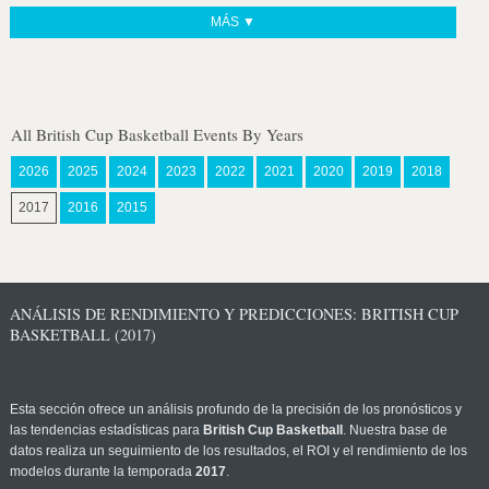
MÁS ▼
All British Cup Basketball Events By Years
2026
2025
2024
2023
2022
2021
2020
2019
2018
2017
2016
2015
ANÁLISIS DE RENDIMIENTO Y PREDICCIONES: BRITISH CUP
BASKETBALL (2017)
Esta sección ofrece un análisis profundo de la precisión de los pronósticos y
las tendencias estadísticas para
British Cup Basketball
. Nuestra base de
datos realiza un seguimiento de los resultados, el ROI y el rendimiento de los
modelos durante la temporada
2017
.