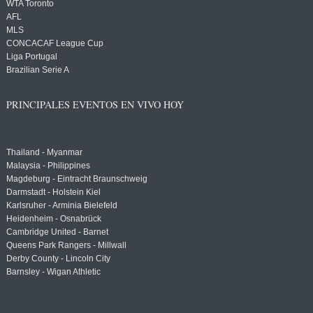
WTA Toronto
AFL
MLS
CONCACAF League Cup
Liga Portugal
Brazilian Serie A
PRINCIPALES EVENTOS EN VIVO HOY
Thailand - Myanmar
Malaysia - Philippines
Magdeburg - Eintracht Braunschweig
Darmstadt - Holstein Kiel
Karlsruher - Arminia Bielefeld
Heidenheim - Osnabrück
Cambridge United - Barnet
Queens Park Rangers - Millwall
Derby County - Lincoln City
Barnsley - Wigan Athletic