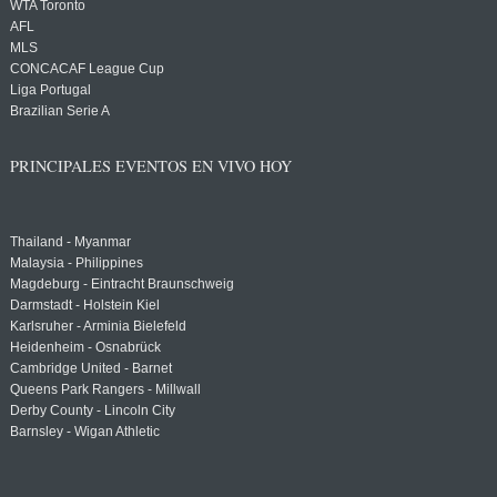
WTA Toronto
AFL
MLS
CONCACAF League Cup
Liga Portugal
Brazilian Serie A
PRINCIPALES EVENTOS EN VIVO HOY
Thailand - Myanmar
Malaysia - Philippines
Magdeburg - Eintracht Braunschweig
Darmstadt - Holstein Kiel
Karlsruher - Arminia Bielefeld
Heidenheim - Osnabrück
Cambridge United - Barnet
Queens Park Rangers - Millwall
Derby County - Lincoln City
Barnsley - Wigan Athletic