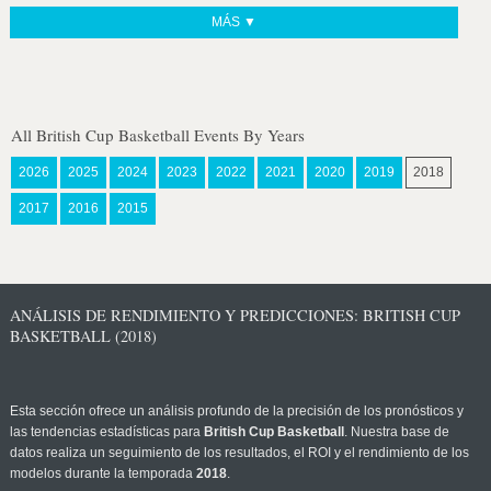
MÁS ▼
All British Cup Basketball Events By Years
2026
2025
2024
2023
2022
2021
2020
2019
2018
2017
2016
2015
ANÁLISIS DE RENDIMIENTO Y PREDICCIONES: BRITISH CUP
BASKETBALL (2018)
Esta sección ofrece un análisis profundo de la precisión de los pronósticos y
las tendencias estadísticas para
British Cup Basketball
. Nuestra base de
datos realiza un seguimiento de los resultados, el ROI y el rendimiento de los
modelos durante la temporada
2018
.