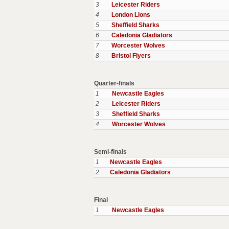
3
Leicester Riders
4
London Lions
5
Sheffield Sharks
6
Caledonia Gladiators
7
Worcester Wolves
8
Bristol Flyers
Quarter-finals
1
Newcastle Eagles
2
Leicester Riders
3
Sheffield Sharks
4
Worcester Wolves
Semi-finals
1
Newcastle Eagles
2
Caledonia Gladiators
Final
1
Newcastle Eagles