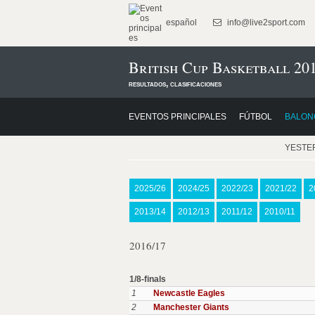
español
info@live2sport.com
British Cup Basketball 20
resultados, clasificaciones
EVENTOS PRINCIPALES
FÚTBOL
BALON
YESTE
2025/26
2024/25
2022/23
2021/22
2
2013/14
2012/13
2011/12
2010/11
2016/17
1/8-finals
1
Newcastle Eagles
2
Manchester Giants