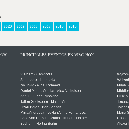
s
2020
2019
2018
2017
2016
2015
 HOY
PRINCIPALES EVENTOS EN VIVO HOY
Vietnam - Cambodia
Wycomb
Singapore - Indonesia
Wolver
Iva Jovic - Alina Korneeva
Maya J
Daniel Merida Aguilar - Alex Michelsen
Middle
Ann Li - Elena Rybakina
Elise M
Tallon Griekspoor - Matteo Arnaldi
Terenc
Zizou Bergs - Ben Shelton
Taylor 
Mirra Andreeva - Leylah Annie Fernandez
Maria S
Botic Van De Zandschulp - Hubert Hurkacz
Casper
Bochum - Hertha Berlin
Alexei 