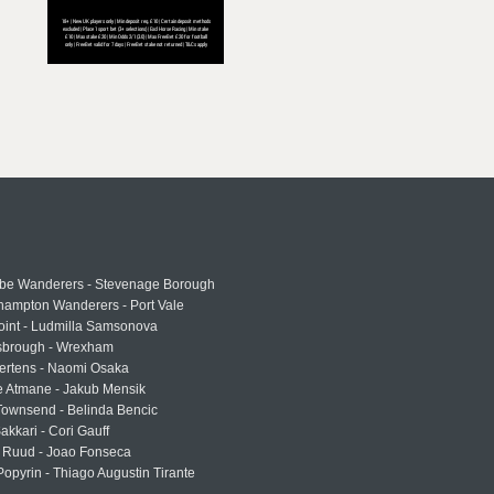
e Wanderers - Stevenage Borough
hampton Wanderers - Port Vale
oint - Ludmilla Samsonova
sbrough - Wrexham
ertens - Naomi Osaka
e Atmane - Jakub Mensik
Townsend - Belinda Bencic
akkari - Cori Gauff
 Ruud - Joao Fonseca
Popyrin - Thiago Augustin Tirante