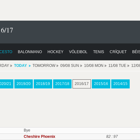
16/17
CESTO
BALONMANO
HOCKEY
VÓLEIBOL
TENIS
CRÍQUET
BÉI
RDAY
TODAY
TOMORROW
09/08 SUN
10/08 MON
11/08 TUE
12/
020/21
2019/20
2018/19
2017/18
2016/17
2015/16
2014/15
Bye
Cheshire Phoenix
82 : 97