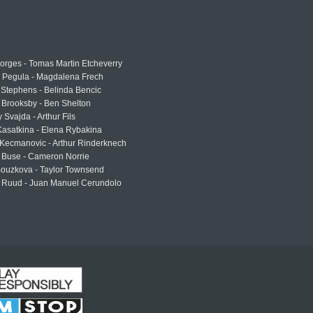
rges - Tomas Martin Etcheverry
a Pegula - Magdalena Frech
Stephens - Belinda Bencic
 Brooksby - Ben Shelton
 Svajda - Arthur Fils
asatkina - Elena Rybakina
Kecmanovic - Arthur Rinderknech
 Buse - Cameron Norrie
Bouzkova - Taylor Townsend
 Ruud - Juan Manuel Cerundolo