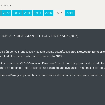
By Years
2020
2019
2018
2017
2016
2015
2014
CIONES: NORWEGIAN ELITESERIEN BANDY (2015)
ecisión de los pronósticos y las tendencias estadísticas para
Norwegian Eliteseri
imiento de los modelos durante la temporada
2015
.
timaciones de ML" y "Cuotas en Descenso" para identificar patrones dentro de
No
as en algoritmos, nuestros datos se basan en una evaluación matemática rigurosa
teserien Bandy
y aproveche nuestros análisis basados en datos para comprender me