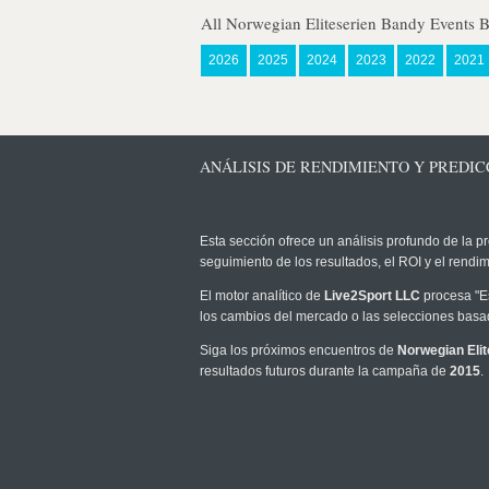
All Norwegian Eliteserien Bandy Events 
2026
2025
2024
2023
2022
2021
ANÁLISIS DE RENDIMIENTO Y PREDIC
Esta sección ofrece un análisis profundo de la pr
seguimiento de los resultados, el ROI y el rend
El motor analítico de
Live2Sport LLC
procesa "Es
los cambios del mercado o las selecciones basad
Siga los próximos encuentros de
Norwegian Eli
resultados futuros durante la campaña de
2015
.