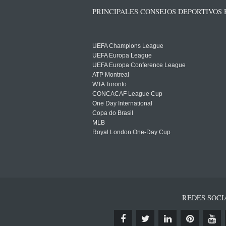
PRINCIPALES CONSEJOS DEPORTIVOS
UEFA Champions League
UEFA Europa League
UEFA Europa Conference League
ATP Montreal
WTA Toronto
CONCACAF League Cup
One Day International
Copa do Brasil
MLB
Royal London One-Day Cup
REDES SOCI