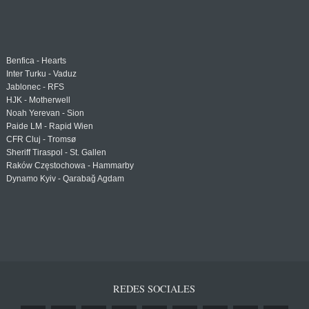
Benfica - Hearts
Inter Turku - Vaduz
Jablonec - RFS
HJK - Motherwell
Noah Yerevan - Sion
Paide LM - Rapid Wien
CFR Cluj - Tromsø
Sheriff Tiraspol - St. Gallen
Raków Częstochowa - Hammarby
Dynamo Kyiv - Qarabağ Agdam
REDES SOCIALES