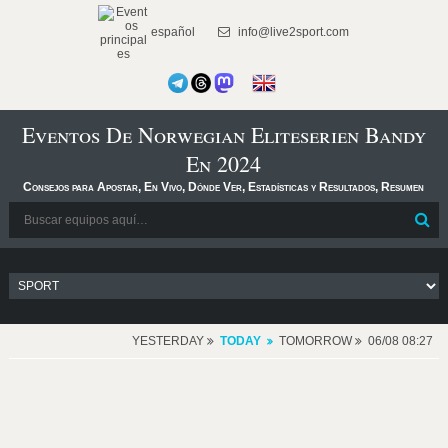
español
info@live2sport.com
Eventos De Norwegian Eliteserien Bandy
En 2024
Consejos para Apostar, En Vivo, Dónde Ver, Estadísticas y Resultados, Resumen
YESTERDAY
TODAY
TOMORROW
06/08 08:27