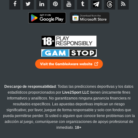
Descargo de responsabilidad
: Todas las predicciones deportivas y los datos
estadísticos proporcionados por
Live2Sport LLC
tienen únicamente fines
informativos y analíticos. No garantizamos ninguna ganancia financiera ni
resultados específicos. Las apuestas deportivas implican un riesgo
significativo; por favor, juegue de forma responsable y solo con fondos que
pueda permitirse perder. Si usted o alguien que conoce tiene problemas con la
adicción al juego, comuníquese con organizaciones de apoyo profesional de
inmediato.
18+