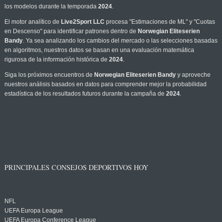
los modelos durante la temporada
2024
.
El motor analítico de
Live2Sport LLC
procesa "Estimaciones de ML" y "Cuotas
en Descenso" para identificar patrones dentro de
Norwegian Eliteserien
Bandy
. Ya sea analizando los cambios del mercado o las selecciones basadas
en algoritmos, nuestros datos se basan en una evaluación matemática
rigurosa de la información histórica de
2024
.
Siga los próximos encuentros de
Norwegian Eliteserien Bandy
y aproveche
nuestros análisis basados en datos para comprender mejor la probabilidad
estadística de los resultados futuros durante la campaña de
2024
.
PRINCIPALES CONSEJOS DEPORTIVOS HOY
NFL
UEFA Europa League
UEFA Europa Conference League