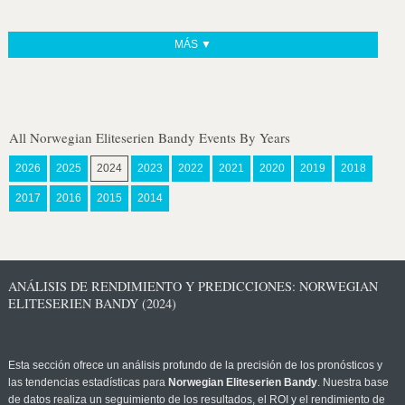
MÁS ▼
All Norwegian Eliteserien Bandy Events By Years
2026
2025
2024
2023
2022
2021
2020
2019
2018
2017
2016
2015
2014
ANÁLISIS DE RENDIMIENTO Y PREDICCIONES: NORWEGIAN
ELITESERIEN BANDY (2024)
Esta sección ofrece un análisis profundo de la precisión de los pronósticos y
las tendencias estadísticas para
Norwegian Eliteserien Bandy
. Nuestra base
de datos realiza un seguimiento de los resultados, el ROI y el rendimiento de