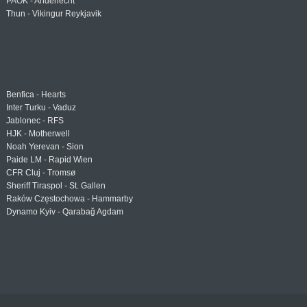
PAOK - Anderlecht
Thun - Vikingur Reykjavik
Benfica - Hearts
Inter Turku - Vaduz
Jablonec - RFS
HJK - Motherwell
Noah Yerevan - Sion
Paide LM - Rapid Wien
CFR Cluj - Tromsø
Sheriff Tiraspol - St. Gallen
Raków Częstochowa - Hammarby
Dynamo Kyiv - Qarabağ Agdam