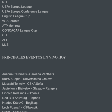
NFL
UEFA Europa League
UEFA Europa Conference League
English League Cup
WTA Toronto
ATP Montreal
CONCACAF League Cup
CFL
AFL
MLB
PRINCIPALES EVENTOS EN VIVO HOY
Arizona Cardinals - Carolina Panthers
KuPS Kuopio - Universitatea Craiova
Maccabi Tel Aviv - CSKA Sofia
Jagiellonia Białystok - Glasgow Rangers
Lincoln Red Imps - Omonia
Red Bull Salzburg - Paphos
Hradec Králové - Beşiktaş
Lech Poznań - KÍ Klaksvík