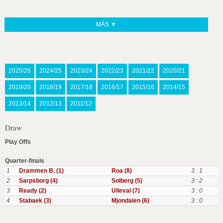
MÁS ▼
2025/26
2024/25
2023/24
2022/23
2021/22
2020/21
2019/20
2018/19
2017/18
2016/17
2015/16
2014/15
2013/14
2012/13
2011/12
Draw
Play Offs
Quarter-finals
1
Drammen B. (1)
Roa (8)
3 : 1
2
Sarpsborg (4)
Solberg (5)
3 : 2
3
Ready (2)
Ulleval (7)
3 : 0
4
Stabaek (3)
Mjondalen (6)
3 : 0