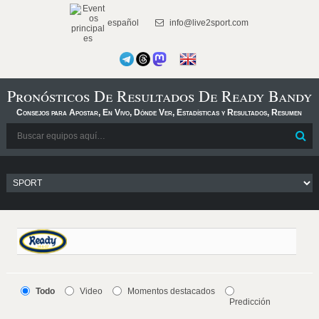
español
info@live2sport.com
Pronósticos De Resultados De Ready Bandy
Consejos para Apostar, En Vivo, Dónde Ver, Estadísticas y Resultados, Resumen
Todo
Video
Momentos destacados
Predicción