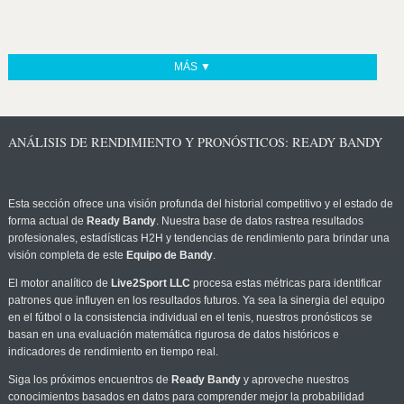
MÁS ▼
ANÁLISIS DE RENDIMIENTO Y PRONÓSTICOS: READY BANDY
Esta sección ofrece una visión profunda del historial competitivo y el estado de
forma actual de
Ready Bandy
. Nuestra base de datos rastrea resultados
profesionales, estadísticas H2H y tendencias de rendimiento para brindar una
visión completa de este
Equipo de Bandy
.
El motor analítico de
Live2Sport LLC
procesa estas métricas para identificar
patrones que influyen en los resultados futuros. Ya sea la sinergia del equipo
en el fútbol o la consistencia individual en el tenis, nuestros pronósticos se
basan en una evaluación matemática rigurosa de datos históricos e
indicadores de rendimiento en tiempo real.
Siga los próximos encuentros de
Ready Bandy
y aproveche nuestros
conocimientos basados en datos para comprender mejor la probabilidad