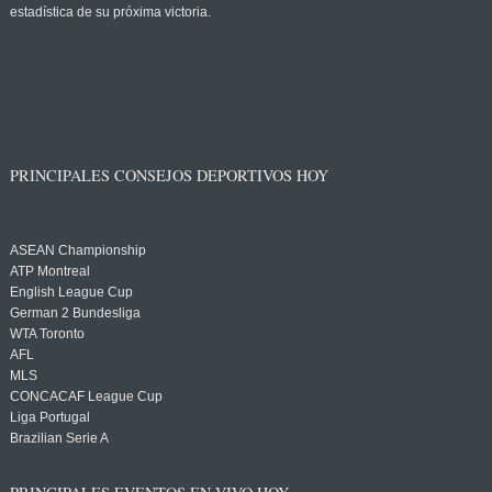
estadística de su próxima victoria.
PRINCIPALES CONSEJOS DEPORTIVOS HOY
ASEAN Championship
ATP Montreal
English League Cup
German 2 Bundesliga
WTA Toronto
AFL
MLS
CONCACAF League Cup
Liga Portugal
Brazilian Serie A