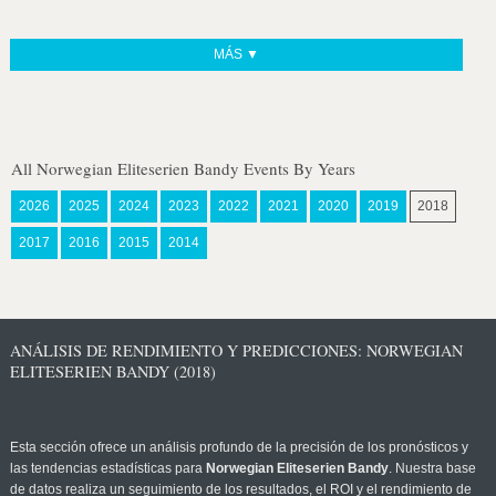
MÁS ▼
All Norwegian Eliteserien Bandy Events By Years
2026
2025
2024
2023
2022
2021
2020
2019
2018
2017
2016
2015
2014
ANÁLISIS DE RENDIMIENTO Y PREDICCIONES: NORWEGIAN
ELITESERIEN BANDY (2018)
Esta sección ofrece un análisis profundo de la precisión de los pronósticos y
las tendencias estadísticas para
Norwegian Eliteserien Bandy
. Nuestra base
de datos realiza un seguimiento de los resultados, el ROI y el rendimiento de