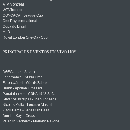
ATP Montreal
WTA Toronto
CONCACAF League Cup
One Day International
Copa do Brasil
MLB
Royal London One-Day Cup
PRINCIPALES EVENTOS EN VIVO HOY
AGF Aarhus - Sabah
Fenerbahçe - Sturm Graz
Ferencvárosi - Górnik Zabrze
Brann - Apollon Limassol
Panathinaikos - CSKA 1948 Sofia
Stefanos Tsitsipas - Joao Fonseca
Nicolas Mejia - Lorenzo Musetti
Zizou Bergs - Sebastian Baez
Ann Li - Kayla Cross
Valentin Vacherot - Mariano Navone