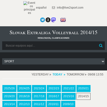
español
info@live2sport.com
Slovak Extraliga Volleyball 2014/15
resultados, clasificaciones
YESTERDAY
TODAY
TOMORROW
09/08 13:55
2025/26
2024/25
2023/24
2022/23
2021/22
2020/21
2019/20
2018/19
2017/18
2016/17
2015/16
2014/15
2013/14
2012/13
2011/12
2010/11
2009/10