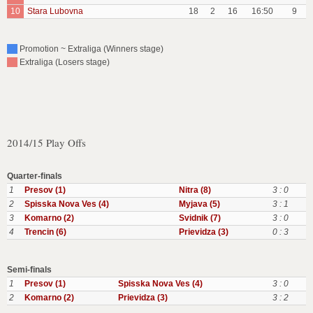
10
Stara Lubovna
18
2
16
16:50
9
Promotion ~ Extraliga (Winners stage)
Extraliga (Losers stage)
2014/15 Play Offs
Quarter-finals
1
Presov (1)
Nitra (8)
3 : 0
2
Spisska Nova Ves (4)
Myjava (5)
3 : 1
3
Komarno (2)
Svidnik (7)
3 : 0
4
Trencin (6)
Prievidza (3)
0 : 3
Semi-finals
1
Presov (1)
Spisska Nova Ves (4)
3 : 0
2
Komarno (2)
Prievidza (3)
3 : 2