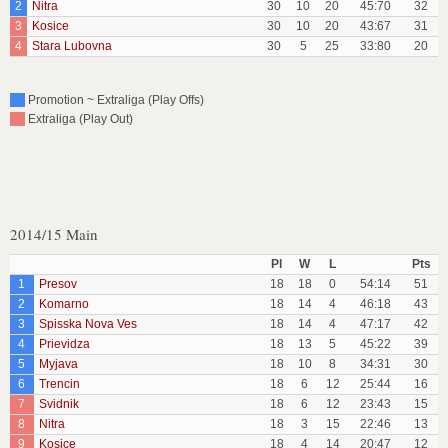
2
Nitra
30
10
20
45:70
32
3
Kosice
30
10
20
43:67
31
4
Stara Lubovna
30
5
25
33:80
20
Promotion ~ Extraliga (Play Offs)
Extraliga (Play Out)
2014/15 Main
Pl
W
L
Pts
1
Presov
18
18
0
54:14
51
2
Komarno
18
14
4
46:18
43
3
Spisska Nova Ves
18
14
4
47:17
42
4
Prievidza
18
13
5
45:22
39
5
Myjava
18
10
8
34:31
30
6
Trencin
18
6
12
25:44
16
7
Svidnik
18
6
12
23:43
15
8
Nitra
18
3
15
22:46
13
9
Kosice
18
4
14
20:47
12