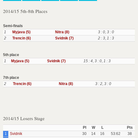
2014/15 5th-8th Places
Semi-finals
1
Myjava (5)
Nitra (8)
3 : 0
,
3 : 0
2
Trencin (6)
Svidnik (7)
2 : 3
,
1 : 3
5th place
1
Myjava (5)
Svidnik (7)
15 : 4
,
3 : 0
,
1 : 3
7th place
2
Trencin (6)
Nitra (8)
3 : 2
,
3 : 0
2014/15 Losers Stage
Pl
W
L
Pts
1
Svidnik
30
14
16
53:62
38