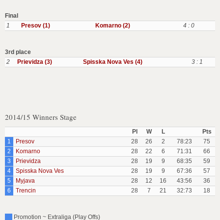
Final
1
Presov (1)
Komarno (2)
4 : 0
3rd place
2
Prievidza (3)
Spisska Nova Ves (4)
3 : 1
2014/15 Winners Stage
Pl
W
L
Pts
1
Presov
28
26
2
78:23
75
2
Komarno
28
22
6
71:31
66
3
Prievidza
28
19
9
68:35
59
4
Spisska Nova Ves
28
19
9
67:36
57
5
Myjava
28
12
16
43:56
36
6
Trencin
28
7
21
32:73
18
Promotion ~ Extraliga (Play Offs)