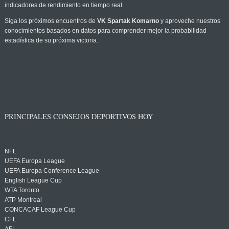
indicadores de rendimiento en tiempo real.
Siga los próximos encuentros de
VK Spartak Komarno
y aproveche nuestros
conocimientos basados en datos para comprender mejor la probabilidad
estadística de su próxima victoria.
PRINCIPALES CONSEJOS DEPORTIVOS HOY
NFL
UEFA Europa League
UEFA Europa Conference League
English League Cup
WTA Toronto
ATP Montreal
CONCACAF League Cup
CFL