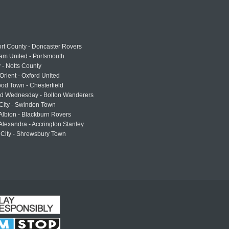
rt County - Doncaster Rovers
am United - Portsmouth
 - Notts County
Orient - Oxford United
od Town - Chesterfield
eld Wednesday - Bolton Wanderers
 City - Swindon Town
Albion - Blackburn Rovers
lexandra - Accrington Stanley
 City - Shrewsbury Town