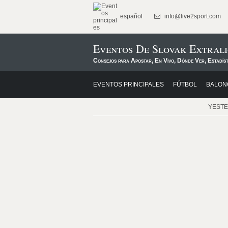
español
info@live2sport.com
Eventos De Slovak Extrali
Consejos para Apostar, En Vivo, Dónde Ver, Estadís
EVENTOS PRINCIPALES
FÚTBOL
BALON
YEST