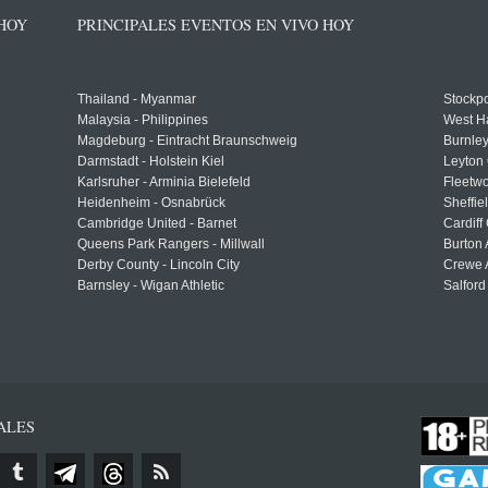
 HOY
PRINCIPALES EVENTOS EN VIVO HOY
Thailand - Myanmar
Stockpo
Malaysia - Philippines
West H
Magdeburg - Eintracht Braunschweig
Burnley
Darmstadt - Holstein Kiel
Leyton 
Karlsruher - Arminia Bielefeld
Fleetwo
Heidenheim - Osnabrück
Sheffi
Cambridge United - Barnet
Cardiff
Queens Park Rangers - Millwall
Burton 
Derby County - Lincoln City
Crewe A
Barnsley - Wigan Athletic
Salford
ALES