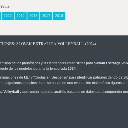
 Years
2020
2019
2018
2017
2016
CIONES: SLOVAK EXTRALIGA VOLLEYBALL (2024)
ecisión de los pronósticos y las tendencias estadísticas para
Slovak Extraliga Voll
imiento de los modelos durante la temporada
2024
.
timaciones de ML" y "Cuotas en Descenso" para identificar patrones dentro de
Sl
en algoritmos, nuestros datos se basan en una evaluación matemática rigurosa de 
a Volleyball
y aproveche nuestros análisis basados en datos para comprender mejor