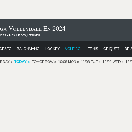
ga Volleyball En 2024
ticas y Resultados, Resumen
CESTO
BALONMANO
HOCKEY
VÓLEIBOL
TENIS
CRÍQUET
BÉI
ERDAY
TODAY
TOMORROW
10/08 MON
11/08 TUE
12/08 WED
13/