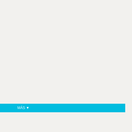
MÁS ▼