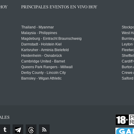
 HOY
PRINCIPALES EVENTOS EN VIVO HOY
Thailand - Myanmar
Stockpo
Malaysia - Philippines
West H
Magdeburg - Eintracht Braunschweig
Burnley
Darmstadt - Holstein Kiel
Leyton 
Karlsruher - Arminia Bielefeld
Fleetwo
Heidenheim - Osnabrück
Sheffi
Cambridge United - Barnet
Cardiff
Queens Park Rangers - Millwall
Burton 
Derby County - Lincoln City
Crewe A
Barnsley - Wigan Athletic
Salford
ALES