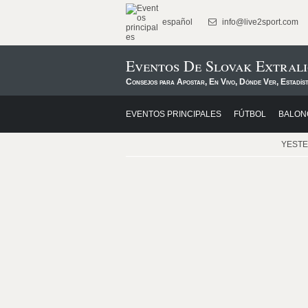
español
info@live2sport.com
Eventos De Slovak Extrali
Consejos para Apostar, En Vivo, Dónde Ver, Estadís
EVENTOS PRINCIPALES
FÚTBOL
BALON
YEST