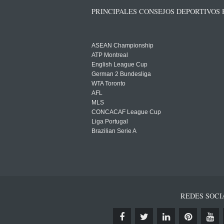
PRINCIPALES CONSEJOS DEPORTIVOS
ASEAN Championship
ATP Montreal
English League Cup
German 2 Bundesliga
WTA Toronto
AFL
MLS
CONCACAF League Cup
Liga Portugal
Brazilian Serie A
REDES SOCI