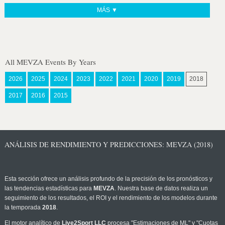
MÁS ▼
All MEVZA Events By Years
2026
2025
2024
2023
2022
2021
2020
2019
2018
2017
2016
2015
ANÁLISIS DE RENDIMIENTO Y PREDICCIONES: MEVZA (2018)
Esta sección ofrece un análisis profundo de la precisión de los pronósticos y
las tendencias estadísticas para
MEVZA
. Nuestra base de datos realiza un
seguimiento de los resultados, el ROI y el rendimiento de los modelos durante
la temporada
2018
.
El motor analítico de
Live2Sport LLC
procesa "Estimaciones de ML" y "Cuotas