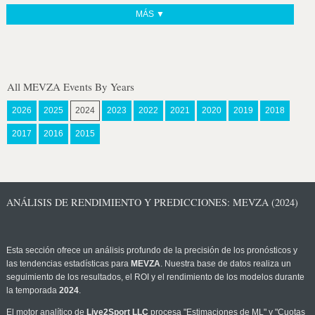
MÁS ▼
All MEVZA Events By Years
2026
2025
2024
2023
2022
2021
2020
2019
2018
2017
2016
2015
ANÁLISIS DE RENDIMIENTO Y PREDICCIONES: MEVZA (2024)
Esta sección ofrece un análisis profundo de la precisión de los pronósticos y
las tendencias estadísticas para
MEVZA
. Nuestra base de datos realiza un
seguimiento de los resultados, el ROI y el rendimiento de los modelos durante
la temporada
2024
.
El motor analítico de
Live2Sport LLC
procesa "Estimaciones de ML" y "Cuotas