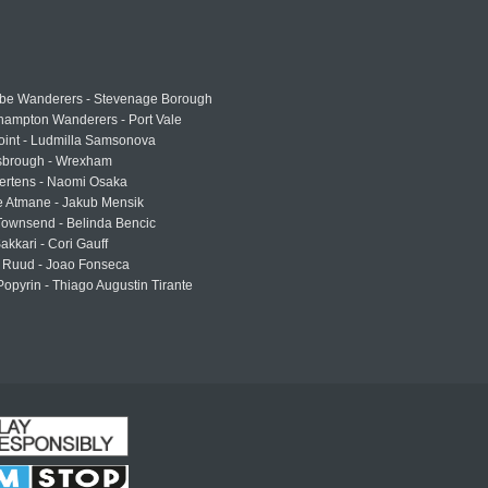
e Wanderers - Stevenage Borough
hampton Wanderers - Port Vale
oint - Ludmilla Samsonova
sbrough - Wrexham
ertens - Naomi Osaka
e Atmane - Jakub Mensik
Townsend - Belinda Bencic
akkari - Cori Gauff
 Ruud - Joao Fonseca
Popyrin - Thiago Augustin Tirante