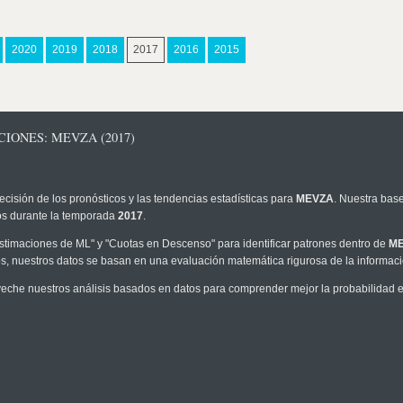
2020
2019
2018
2017
2016
2015
IONES: MEVZA (2017)
ecisión de los pronósticos y las tendencias estadísticas para
MEVZA
. Nuestra bas
los durante la temporada
2017
.
timaciones de ML" y "Cuotas en Descenso" para identificar patrones dentro de
M
, nuestros datos se basan en una evaluación matemática rigurosa de la informaci
eche nuestros análisis basados en datos para comprender mejor la probabilidad est