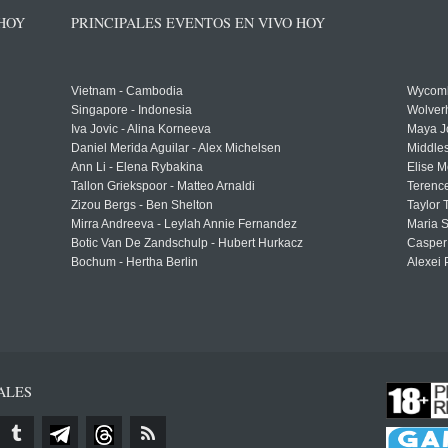
 HOY
PRINCIPALES EVENTOS EN VIVO HOY
Vietnam - Cambodia
Wycomb
Singapore - Indonesia
Wolver
Iva Jovic - Alina Korneeva
Maya J
Daniel Merida Aguilar - Alex Michelsen
Middle
Ann Li - Elena Rybakina
Elise M
Tallon Griekspoor - Matteo Arnaldi
Terenc
Zizou Bergs - Ben Shelton
Taylor 
Mirra Andreeva - Leylah Annie Fernandez
Maria S
Botic Van De Zandschulp - Hubert Hurkacz
Casper
Bochum - Hertha Berlin
Alexei 
ALES