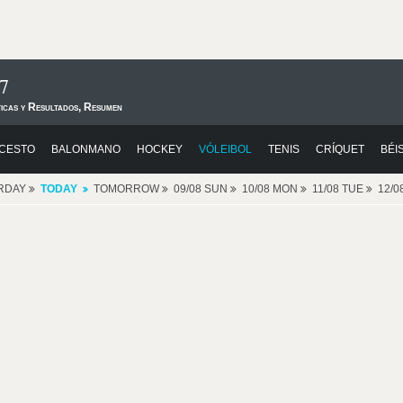
7
ticas y Resultados, Resumen
CESTO
BALONMANO
HOCKEY
VÓLEIBOL
TENIS
CRÍQUET
BÉI
RDAY
TODAY
TOMORROW
09/08 SUN
10/08 MON
11/08 TUE
12/