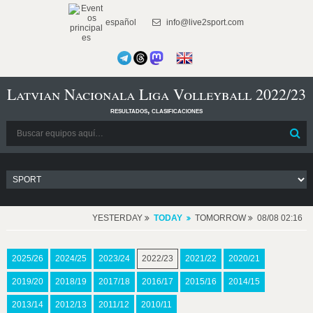
español
info@live2sport.com
Latvian Nacionala Liga Volleyball 2022/23
resultados, clasificaciones
YESTERDAY
TODAY
TOMORROW
08/08 02:16
2025/26
2024/25
2023/24
2022/23
2021/22
2020/21
2019/20
2018/19
2017/18
2016/17
2015/16
2014/15
2013/14
2012/13
2011/12
2010/11