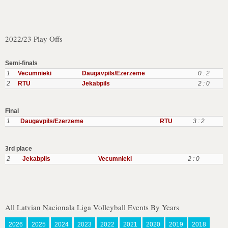
2022/23 Play Offs
Semi-finals
1
Vecumnieki
Daugavpils/Ezerzeme
0 : 2
2
RTU
Jekabpils
2 : 0
Final
1
Daugavpils/Ezerzeme
RTU
3 : 2
3rd place
2
Jekabpils
Vecumnieki
2 : 0
All Latvian Nacionala Liga Volleyball Events By Years
2026
2025
2024
2023
2022
2021
2020
2019
2018