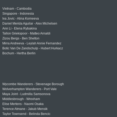
Vietnam - Cambodia
Singapore - Indonesia
Iva Jovic - Alina Korneeva
Daniel Merida Aguilar - Alex Michelsen
Ann Li - Elena Rybakina
Tallon Griekspoor - Matteo Arnaldi
Zizou Bergs - Ben Shelton
Mirra Andreeva - Leylah Annie Fernandez
Botic Van De Zandschulp - Hubert Hurkacz
Bochum - Hertha Berlin
Wycombe Wanderers - Stevenage Borough
Wolverhampton Wanderers - Port Vale
Maya Joint - Ludmilla Samsonova
Middlesbrough - Wrexham
Elise Mertens - Naomi Osaka
Terence Atmane - Jakub Mensik
Taylor Townsend - Belinda Bencic