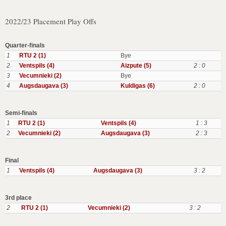
2022/23 Placement Play Offs
Quarter-finals
1
RTU 2 (1)
Bye
2
Ventspils (4)
Aizpute (5)
2 : 0
3
Vecumnieki (2)
Bye
4
Augsdaugava (3)
Kuldigas (6)
2 : 0
Semi-finals
1
RTU 2 (1)
Ventspils (4)
1 : 3
2
Vecumnieki (2)
Augsdaugava (3)
2 : 3
Final
1
Ventspils (4)
Augsdaugava (3)
3 : 2
3rd place
2
RTU 2 (1)
Vecumnieki (2)
3 : 2