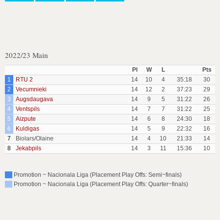
2022/23 Main
Pl
W
L
Pts
1
RTU 2
14
10
4
35:18
30
2
Vecumnieki
14
12
2
37:23
29
3
Augsdaugava
14
9
5
31:22
26
4
Ventspils
14
7
7
31:22
25
5
Aizpute
14
6
8
24:30
18
6
Kuldigas
14
5
9
22:32
16
7
Biolars/Olaine
14
4
10
21:33
14
8
Jekabpils
14
3
11
15:36
10
Promotion ~ Nacionala Liga (Placement Play Offs: Semi~finals)
Promotion ~ Nacionala Liga (Placement Play Offs: Quarter~finals)