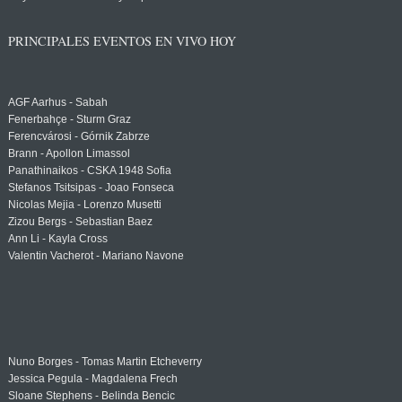
PRINCIPALES EVENTOS EN VIVO HOY
AGF Aarhus - Sabah
Fenerbahçe - Sturm Graz
Ferencvárosi - Górnik Zabrze
Brann - Apollon Limassol
Panathinaikos - CSKA 1948 Sofia
Stefanos Tsitsipas - Joao Fonseca
Nicolas Mejia - Lorenzo Musetti
Zizou Bergs - Sebastian Baez
Ann Li - Kayla Cross
Valentin Vacherot - Mariano Navone
Nuno Borges - Tomas Martin Etcheverry
Jessica Pegula - Magdalena Frech
Sloane Stephens - Belinda Bencic