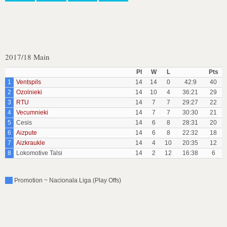
2017/18 Main
Pl
W
L
Pts
1
Ventspils
14
14
0
42:9
40
2
Ozolnieki
14
10
4
36:21
29
3
RTU
14
7
7
29:27
22
4
Vecumnieki
14
7
7
30:30
21
5
Cesis
14
6
8
28:31
20
6
Aizpute
14
6
8
22:32
18
7
Aizkraukle
14
4
10
20:35
12
8
Lokomotive Talsi
14
2
12
16:38
6
Promotion ~ Nacionala Liga (Play Offs)