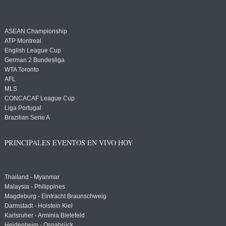
ASEAN Championship
ATP Montreal
English League Cup
German 2 Bundesliga
WTA Toronto
AFL
MLS
CONCACAF League Cup
Liga Portugal
Brazilian Serie A
PRINCIPALES EVENTOS EN VIVO HOY
Thailand - Myanmar
Malaysia - Philippines
Magdeburg - Eintracht Braunschweig
Darmstadt - Holstein Kiel
Karlsruher - Arminia Bielefeld
Heidenheim - Osnabrück