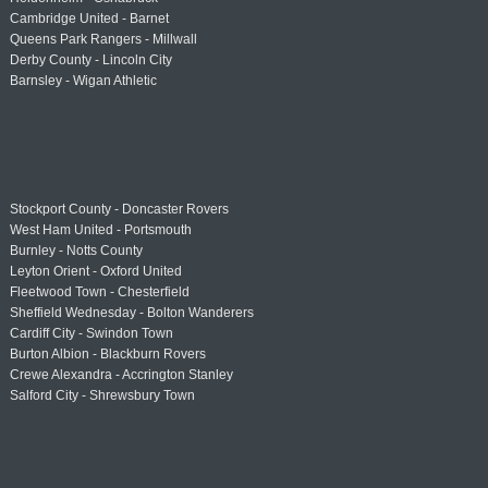
Cambridge United - Barnet
Queens Park Rangers - Millwall
Derby County - Lincoln City
Barnsley - Wigan Athletic
Stockport County - Doncaster Rovers
West Ham United - Portsmouth
Burnley - Notts County
Leyton Orient - Oxford United
Fleetwood Town - Chesterfield
Sheffield Wednesday - Bolton Wanderers
Cardiff City - Swindon Town
Burton Albion - Blackburn Rovers
Crewe Alexandra - Accrington Stanley
Salford City - Shrewsbury Town