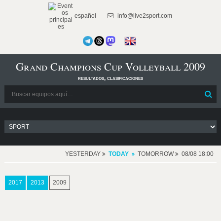
español
info@live2sport.com
Grand Champions Cup Volleyball 2009
resultados, clasificaciones
YESTERDAY
TODAY
TOMORROW
08/08 18:00
2017
2013
2009