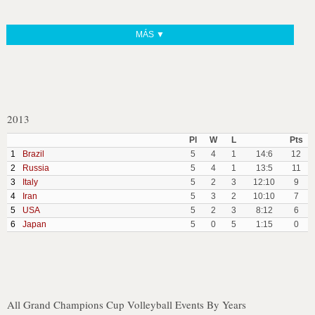
MÁS ▼
2013
Pl
W
L
Pts
1
Brazil
5
4
1
14:6
12
2
Russia
5
4
1
13:5
11
3
Italy
5
2
3
12:10
9
4
Iran
5
3
2
10:10
7
5
USA
5
2
3
8:12
6
6
Japan
5
0
5
1:15
0
All Grand Champions Cup Volleyball Events By Years