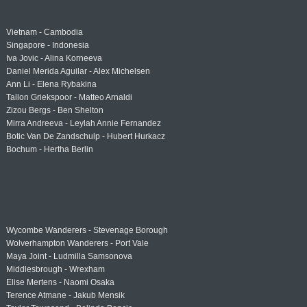
Vietnam - Cambodia
Singapore - Indonesia
Iva Jovic - Alina Korneeva
Daniel Merida Aguilar - Alex Michelsen
Ann Li - Elena Rybakina
Tallon Griekspoor - Matteo Arnaldi
Zizou Bergs - Ben Shelton
Mirra Andreeva - Leylah Annie Fernandez
Botic Van De Zandschulp - Hubert Hurkacz
Bochum - Hertha Berlin
Wycombe Wanderers - Stevenage Borough
Wolverhampton Wanderers - Port Vale
Maya Joint - Ludmilla Samsonova
Middlesbrough - Wrexham
Elise Mertens - Naomi Osaka
Terence Atmane - Jakub Mensik