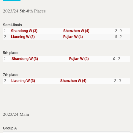
2023/24 5th-8th Places
Semi-finals
1
Shandong W (3)
Shenzhen W (4)
2 : 0
2
Liaoning W (3)
Fujian W (4)
0 : 2
5th place
1
Shandong W (3)
Fujian W (4)
0 : 2
7th place
2
Liaoning W (3)
Shenzhen W (4)
2 : 0
2023/24 Main
Group A