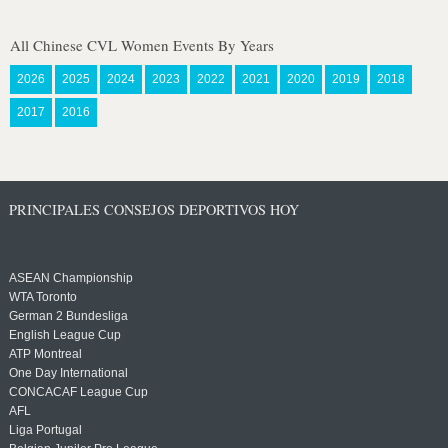
All Chinese CVL Women Events By Years
2026
2025
2024
2023
2022
2021
2020
2019
2018
2017
2016
PRINCIPALES CONSEJOS DEPORTIVOS HOY
ASEAN Championship
WTA Toronto
German 2 Bundesliga
English League Cup
ATP Montreal
One Day International
CONCACAF League Cup
AFL
Liga Portugal