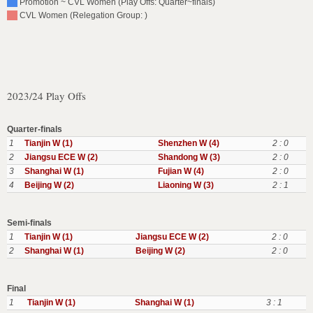
Promotion ~ CVL Women (Play Offs: Quarter~finals)
CVL Women (Relegation Group: )
2023/24 Play Offs
Quarter-finals
1
Tianjin W (1)
Shenzhen W (4)
2 : 0
2
Jiangsu ECE W (2)
Shandong W (3)
2 : 0
3
Shanghai W (1)
Fujian W (4)
2 : 0
4
Beijing W (2)
Liaoning W (3)
2 : 1
Semi-finals
1
Tianjin W (1)
Jiangsu ECE W (2)
2 : 0
2
Shanghai W (1)
Beijing W (2)
2 : 0
Final
1
Tianjin W (1)
Shanghai W (1)
3 : 1