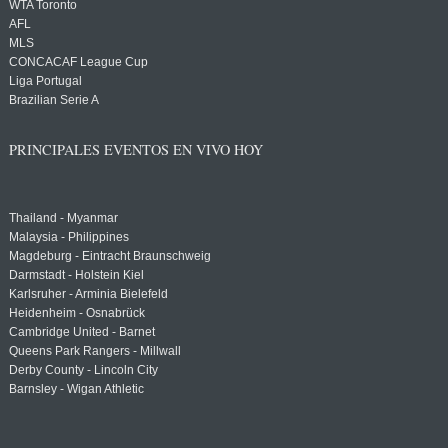
WTA Toronto
AFL
MLS
CONCACAF League Cup
Liga Portugal
Brazilian Serie A
PRINCIPALES EVENTOS EN VIVO HOY
Thailand - Myanmar
Malaysia - Philippines
Magdeburg - Eintracht Braunschweig
Darmstadt - Holstein Kiel
Karlsruher - Arminia Bielefeld
Heidenheim - Osnabrück
Cambridge United - Barnet
Queens Park Rangers - Millwall
Derby County - Lincoln City
Barnsley - Wigan Athletic