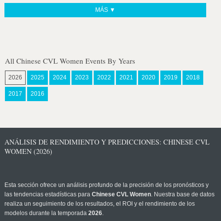
MÁS ▼
All Chinese CVL Women Events By Years
2026
2025
2024
2023
2022
2021
2020
2019
2018
2017
2016
ANÁLISIS DE RENDIMIENTO Y PREDICCIONES: CHINESE CVL
WOMEN (2026)
Esta sección ofrece un análisis profundo de la precisión de los pronósticos y
las tendencias estadísticas para
Chinese CVL Women
. Nuestra base de datos
realiza un seguimiento de los resultados, el ROI y el rendimiento de los
modelos durante la temporada
2026
.