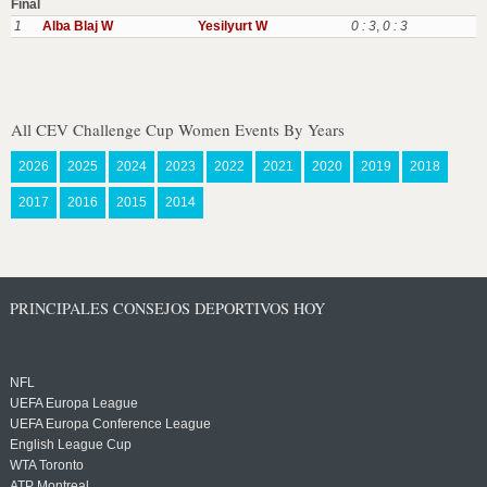
Final
1
Alba Blaj W
Yesilyurt W
0 : 3
,
0 : 3
All CEV Challenge Cup Women Events By Years
2026
2025
2024
2023
2022
2021
2020
2019
2018
2017
2016
2015
2014
PRINCIPALES CONSEJOS DEPORTIVOS HOY
NFL
UEFA Europa League
UEFA Europa Conference League
English League Cup
WTA Toronto
ATP Montreal