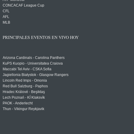
CONCACAF League Cup
CFL
AFL
MLB
PRINCIPALES EVENTOS EN VIVO HOY
Arizona Cardinals - Carolina Panthers
KuPS Kuopio - Universitatea Craiova
Maccabi Tel Aviv - CSKA Sofia
Jagiellonia Białystok - Glasgow Rangers
Lincoln Red Imps - Omonia
Red Bull Salzburg - Paphos
Hradec Králové - Beşiktaş
Lech Poznań - KÍ Klaksvík
PAOK - Anderlecht
Thun - Vikingur Reykjavik