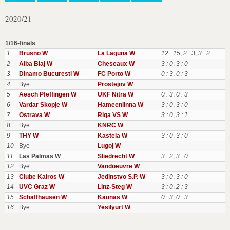
2020/21
1/16-finals
1
Brusno W
La Laguna W
12 : 15
,
2 : 3
,
3 : 2
2
Alba Blaj W
Cheseaux W
3 : 0
,
3 : 0
3
Dinamo Bucuresti W
FC Porto W
0 : 3
,
0 : 3
4
Bye
Prostejov W
5
Aesch Pfeffingen W
UKF Nitra W
0 : 3
,
0 : 3
6
Vardar Skopje W
Hameenlinna W
3 : 0
,
3 : 0
7
Ostrava W
Riga VS W
3 : 0
,
3 : 1
8
Bye
KNRC W
9
THY W
Kastela W
3 : 0
,
3 : 0
10
Bye
Lugoj W
11
Las Palmas W
Sliedrecht W
3 : 2
,
3 : 0
12
Bye
Vandoeuvre W
13
Clube Kairos W
Jedinstvo S.P. W
3 : 0
,
3 : 0
14
UVC Graz W
Linz-Steg W
3 : 0
,
2 : 3
15
Schaffhausen W
Kaunas W
0 : 3
,
0 : 3
16
Bye
Yesilyurt W