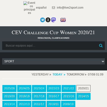
español
info@live2sport.com
CEV Challenge Cup Women 2020/21
resultados, clasificaciones
YESTERDAY
TODAY
TOMORROW
07/08 01:09
2025/26
2024/25
2023/24
2022/23
2021/22
2020/21
2019/20
2018/19
2017/18
2016/17
2015/16
2014/15
2013/14
2012/13
2011/12
2010/11
2009/10