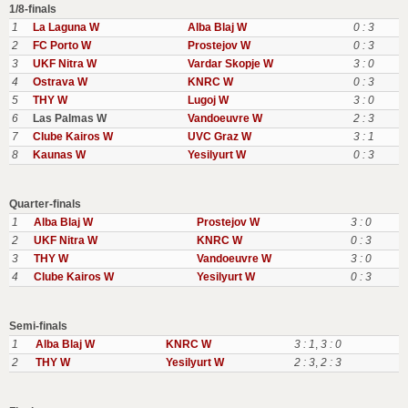
1/8-finals
1
La Laguna W
Alba Blaj W
0 : 3
2
FC Porto W
Prostejov W
0 : 3
3
UKF Nitra W
Vardar Skopje W
3 : 0
4
Ostrava W
KNRC W
0 : 3
5
THY W
Lugoj W
3 : 0
6
Las Palmas W
Vandoeuvre W
2 : 3
7
Clube Kairos W
UVC Graz W
3 : 1
8
Kaunas W
Yesilyurt W
0 : 3
Quarter-finals
1
Alba Blaj W
Prostejov W
3 : 0
2
UKF Nitra W
KNRC W
0 : 3
3
THY W
Vandoeuvre W
3 : 0
4
Clube Kairos W
Yesilyurt W
0 : 3
Semi-finals
1
Alba Blaj W
KNRC W
3 : 1
,
3 : 0
2
THY W
Yesilyurt W
2 : 3
,
2 : 3