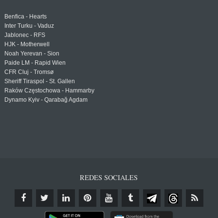
Benfica - Hearts
Inter Turku - Vaduz
Jablonec - RFS
HJK - Motherwell
Noah Yerevan - Sion
Paide LM - Rapid Wien
CFR Cluj - Tromsø
Sheriff Tiraspol - St. Gallen
Raków Częstochowa - Hammarby
Dynamo Kyiv - Qarabağ Agdam
REDES SOCIALES