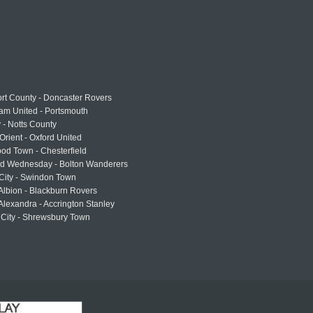
rt County - Doncaster Rovers
am United - Portsmouth
 - Notts County
Orient - Oxford United
od Town - Chesterfield
eld Wednesday - Bolton Wanderers
 City - Swindon Town
Albion - Blackburn Rovers
lexandra - Accrington Stanley
 City - Shrewsbury Town