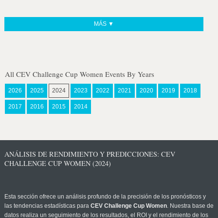
MÁS ▼
All CEV Challenge Cup Women Events By Years
2026
2025
2024
2023
2022
2021
2020
2019
2018
2017
2016
2015
2014
ANÁLISIS DE RENDIMIENTO Y PREDICCIONES: CEV
CHALLENGE CUP WOMEN (2024)
Esta sección ofrece un análisis profundo de la precisión de los pronósticos y
las tendencias estadísticas para
CEV Challenge Cup Women
. Nuestra base de
datos realiza un seguimiento de los resultados, el ROI y el rendimiento de los