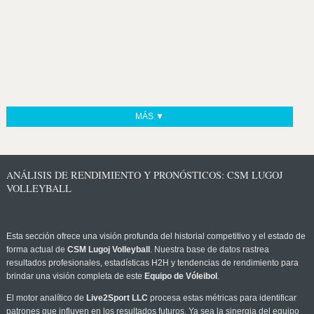
MÁS ▼
ANÁLISIS DE RENDIMIENTO Y PRONÓSTICOS: CSM LUGOJ
VOLLEYBALL
Esta sección ofrece una visión profunda del historial competitivo y el estado de
forma actual de
CSM Lugoj Volleyball
. Nuestra base de datos rastrea
resultados profesionales, estadísticas H2H y tendencias de rendimiento para
brindar una visión completa de este
Equipo de Vóleibol
.
El motor analítico de
Live2Sport LLC
procesa estas métricas para identificar
patrones que influyen en los resultados futuros. Ya sea la sinergia del equipo