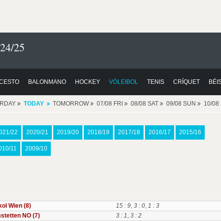
24/25
CESTO
BALONMANO
HOCKEY
VÓLEIBOL
TENIS
CRÍQUET
BÉI
ERDAY
TODAY
TOMORROW
07/08 FRI
08/08 SAT
09/08 SUN
10/0
021/22
2020/21
2019/20
2018/19
2017/18
2016/17
2015/16
010/11
2009/10
ol Wien (8)
15 : 9
,
3 : 0
,
1 : 3
stetten NO (7)
3 : 1
,
3 : 2