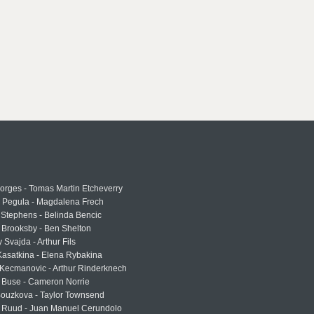
rges - Tomas Martin Etcheverry
a Pegula - Magdalena Frech
Stephens - Belinda Bencic
 Brooksby - Ben Shelton
 Svajda - Arthur Fils
asatkina - Elena Rybakina
Kecmanovic - Arthur Rinderknech
 Buse - Cameron Norrie
Bouzkova - Taylor Townsend
 Ruud - Juan Manuel Cerundolo