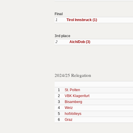
Final
1
Tirol Innsbruck (1)
3rd place
2
Aich/Dob (3)
2024/25 Relegation
1
St. Polten
2
VBK Klagenfurt
3
Bisamberg
4
Weiz
5
hotVolleys
6
Graz