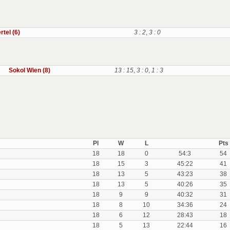
rtel (6)
3 : 2
,
3 : 0
Sokol Wien (8)
13 : 15
,
3 : 0
,
1 : 3
Pl
W
L
Pts
18
18
0
54:3
54
18
15
3
45:22
41
18
13
5
43:23
38
18
13
5
40:26
35
18
9
9
40:32
31
18
8
10
34:36
24
18
6
12
28:43
18
18
5
13
22:44
16