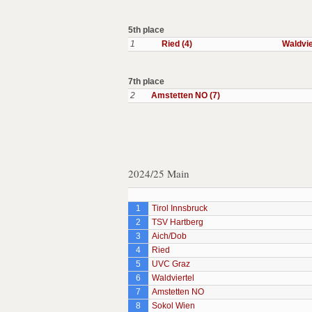
5th place
1
Ried (4)
Waldvie
7th place
2
Amstetten NO (7)
2024/25 Main
1
Tirol Innsbruck
2
TSV Hartberg
3
Aich/Dob
4
Ried
5
UVC Graz
6
Waldviertel
7
Amstetten NO
8
Sokol Wien