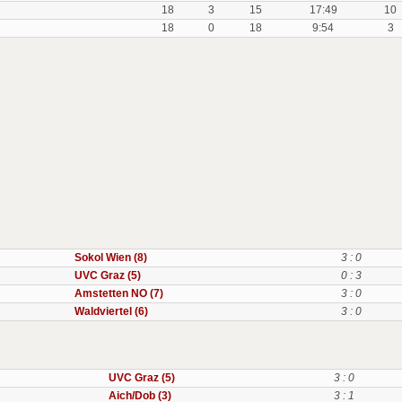
18
3
15
17:49
10
18
0
18
9:54
3
Sokol Wien (8)
3 : 0
UVC Graz (5)
0 : 3
Amstetten NO (7)
3 : 0
Waldviertel (6)
3 : 0
UVC Graz (5)
3 : 0
Aich/Dob (3)
3 : 1