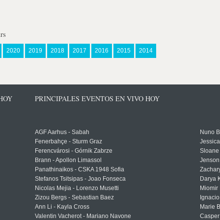
rs
2020
2019
2018
2017
2016
2015
2014
 HOY
PRINCIPALES EVENTOS EN VIVO HOY
AGF Aarhus - Sabah
Nuno Bo
Fenerbahçe - Sturm Graz
Jessic
Ferencvárosi - Górnik Zabrze
Sloane 
Brann - Apollon Limassol
Jenson
Panathinaikos - CSKA 1948 Sofia
Zachary
Stefanos Tsitsipas - Joao Fonseca
Darya K
Nicolas Mejia - Lorenzo Musetti
Miomir 
Zizou Bergs - Sebastian Baez
Ignacio
Ann Li - Kayla Cross
Marie 
Valentin Vacherot - Mariano Navone
Casper