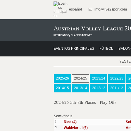
español
info@live2sport.com
Austrian Volley League 20
resultados, clasificaciones
EVENTOS PRINCIPALES
FÚTBOL
BALON
YEST
2025/26
2024/25
2023/24
2022/23
2
2014/15
2013/14
2012/13
2011/12
2
2024/25 5th-8th Places - Play Offs
Semi-finals
1
Ried (4)
Sok
2
Waldviertel (6)
Am