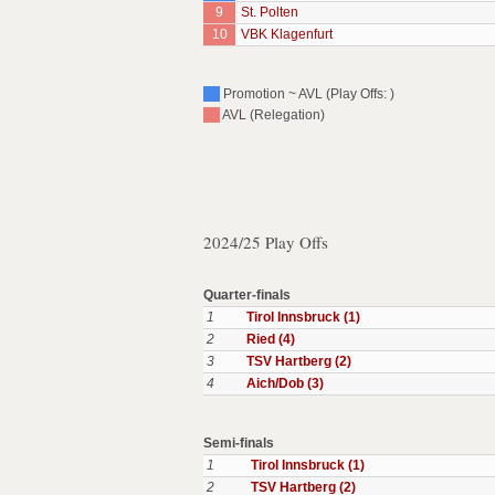
9
St. Polten
10
VBK Klagenfurt
Promotion ~ AVL (Play Offs: )
AVL (Relegation)
2024/25 Play Offs
Quarter-finals
1
Tirol Innsbruck (1)
2
Ried (4)
3
TSV Hartberg (2)
4
Aich/Dob (3)
Semi-finals
1
Tirol Innsbruck (1)
2
TSV Hartberg (2)