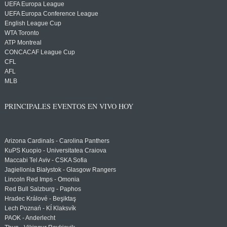
UEFA Europa League
UEFA Europa Conference League
English League Cup
WTA Toronto
ATP Montreal
CONCACAF League Cup
CFL
AFL
MLB
PRINCIPALES EVENTOS EN VIVO HOY
Arizona Cardinals - Carolina Panthers
KuPS Kuopio - Universitatea Craiova
Maccabi Tel Aviv - CSKA Sofia
Jagiellonia Białystok - Glasgow Rangers
Lincoln Red Imps - Omonia
Red Bull Salzburg - Paphos
Hradec Králové - Beşiktaş
Lech Poznań - KÍ Klaksvík
PAOK - Anderlecht