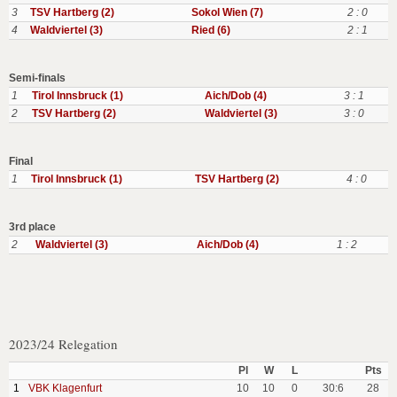
3
TSV Hartberg (2)
Sokol Wien (7)
2 : 0
4
Waldviertel (3)
Ried (6)
2 : 1
Semi-finals
1
Tirol Innsbruck (1)
Aich/Dob (4)
3 : 1
2
TSV Hartberg (2)
Waldviertel (3)
3 : 0
Final
1
Tirol Innsbruck (1)
TSV Hartberg (2)
4 : 0
3rd place
2
Waldviertel (3)
Aich/Dob (4)
1 : 2
2023/24 Relegation
Pl
W
L
Pts
1
VBK Klagenfurt
10
10
0
30:6
28