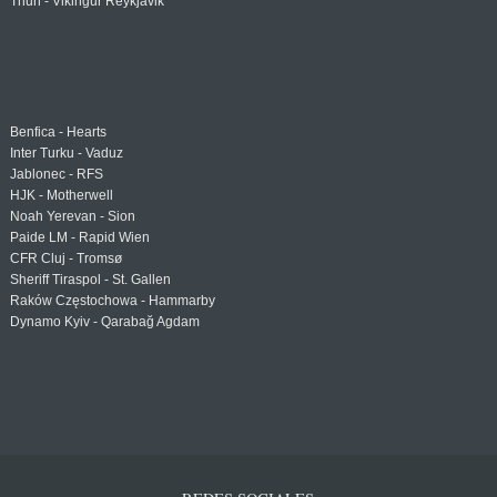
Thun - Vikingur Reykjavik
Benfica - Hearts
Inter Turku - Vaduz
Jablonec - RFS
HJK - Motherwell
Noah Yerevan - Sion
Paide LM - Rapid Wien
CFR Cluj - Tromsø
Sheriff Tiraspol - St. Gallen
Raków Częstochowa - Hammarby
Dynamo Kyiv - Qarabağ Agdam