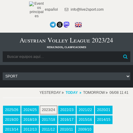
español
info@live2sport.com
Austrian Volley League 2023/24
resultados, clasificaciones
YESTERDAY
TODAY
TOMORROW
06/08 11:41
2025/26
2024/25
2023/24
2022/23
2021/22
2020/21
2019/20
2018/19
2017/18
2016/17
2015/16
2014/15
2013/14
2012/13
2011/12
2010/11
2009/10