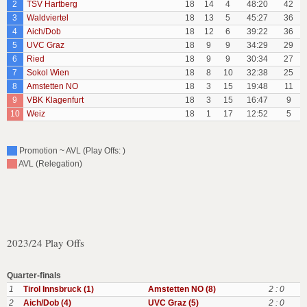
2
TSV Hartberg
18
14
4
48:20
42
3
Waldviertel
18
13
5
45:27
36
4
Aich/Dob
18
12
6
39:22
36
5
UVC Graz
18
9
9
34:29
29
6
Ried
18
9
9
30:34
27
7
Sokol Wien
18
8
10
32:38
25
8
Amstetten NO
18
3
15
19:48
11
9
VBK Klagenfurt
18
3
15
16:47
9
10
Weiz
18
1
17
12:52
5
Promotion ~ AVL (Play Offs: )
AVL (Relegation)
2023/24 Play Offs
Quarter-finals
1
Tirol Innsbruck (1)
Amstetten NO (8)
2 : 0
2
Aich/Dob (4)
UVC Graz (5)
2 : 0