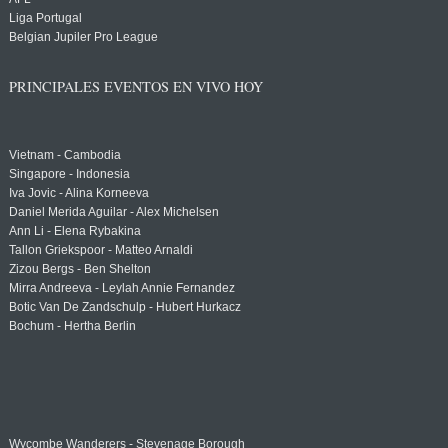
Liga Portugal
Belgian Jupiler Pro League
PRINCIPALES EVENTOS EN VIVO HOY
Vietnam - Cambodia
Singapore - Indonesia
Iva Jovic - Alina Korneeva
Daniel Merida Aguilar - Alex Michelsen
Ann Li - Elena Rybakina
Tallon Griekspoor - Matteo Arnaldi
Zizou Bergs - Ben Shelton
Mirra Andreeva - Leylah Annie Fernandez
Botic Van De Zandschulp - Hubert Hurkacz
Bochum - Hertha Berlin
Wycombe Wanderers - Stevenage Borough