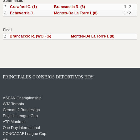
Semi-finals
1
Crawford O. (1)
Brancaccio R. (6)
0 : 2
2
Echeverria J.
Montes-De La Torre I. (8)
1 : 2
Final
1
Brancaccio R. (WO.) (6)
Montes-De La Torre I. (8)
PRINCIPALES CONSEJOS DEPORTIVOS HOY
ASEAN Championship
WTA Toronto
German 2 Bundesliga
English League Cup
ATP Montreal
One Day International
CONCACAF League Cup
AFL