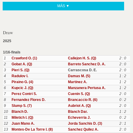
MÁS ▼
Draw
2025
1/16-finals
1
Crawford O. (1)
Callejon H. S. (Q)
2 : 0
2
Gobat A. (Q)
Barreto Sanchez D. A.
2 : 0
3
Pieri S. (Q)
Carrascosa D. E.
2 : 0
4
Radulov I.
Damas M. (5)
1 : 2
5
Piraino G. (4)
Martinez A.
1 : 2
6
Kupcic J. (Q)
Manzanera Pertusa A.
1 : 2
7
Perez Contri S.
Cuenin S. (Q)
2 : 0
8
Fernandez Flores D.
Brancaccio R. (6)
0 : 2
9
Slump S. (7)
Aubriot A. (Q)
2 : 0
10
Blanch D.
Blanch Dar.
1 : 2
11
Miletich I. (Q)
Echeverria J.
0 : 2
12
Juan Mano A.
Jorda Sanchis D. (3)
2 : 1
13
Montes-De La Torre I. (8)
Sanchez Quilez A.
2 : 0