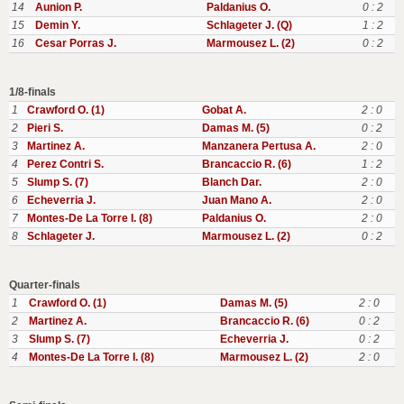
14
Aunion P.
Paldanius O.
0 : 2
15
Demin Y.
Schlageter J. (Q)
1 : 2
16
Cesar Porras J.
Marmousez L. (2)
0 : 2
1/8-finals
1
Crawford O. (1)
Gobat A.
2 : 0
2
Pieri S.
Damas M. (5)
0 : 2
3
Martinez A.
Manzanera Pertusa A.
2 : 0
4
Perez Contri S.
Brancaccio R. (6)
1 : 2
5
Slump S. (7)
Blanch Dar.
2 : 0
6
Echeverria J.
Juan Mano A.
2 : 0
7
Montes-De La Torre I. (8)
Paldanius O.
2 : 0
8
Schlageter J.
Marmousez L. (2)
0 : 2
Quarter-finals
1
Crawford O. (1)
Damas M. (5)
2 : 0
2
Martinez A.
Brancaccio R. (6)
0 : 2
3
Slump S. (7)
Echeverria J.
0 : 2
4
Montes-De La Torre I. (8)
Marmousez L. (2)
2 : 0