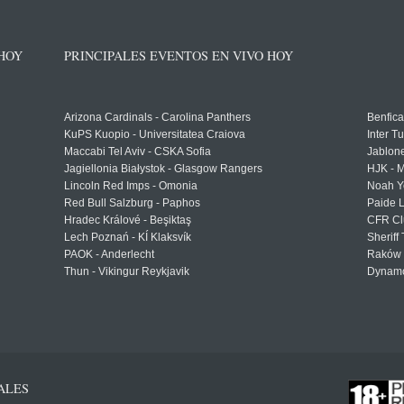
 HOY
PRINCIPALES EVENTOS EN VIVO HOY
Arizona Cardinals - Carolina Panthers
Benfica
KuPS Kuopio - Universitatea Craiova
Inter T
Maccabi Tel Aviv - CSKA Sofia
Jablon
Jagiellonia Białystok - Glasgow Rangers
HJK - M
Lincoln Red Imps - Omonia
Noah Y
Red Bull Salzburg - Paphos
Paide 
Hradec Králové - Beşiktaş
CFR Cl
Lech Poznań - KÍ Klaksvík
Sheriff 
PAOK - Anderlecht
Raków 
Thun - Vikingur Reykjavik
Dynamo
ALES