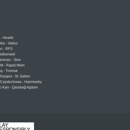
 - Hearts
urku - Vaduz
ec - RFS
otherwell
erevan - Sion
LM - Rapid Wien
uj - Tromsø
Tiraspol - St. Gallen
Częstochowa - Hammarby
 Kyiv - Qarabağ Agdam