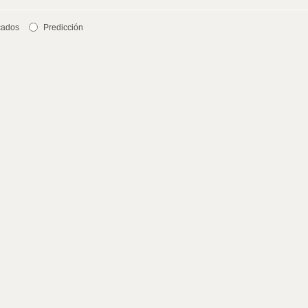
cados
Predicción