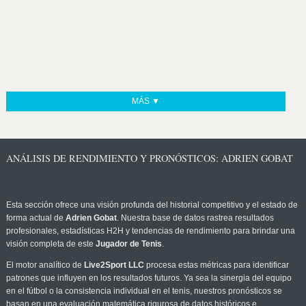
MÁS ▼
ANÁLISIS DE RENDIMIENTO Y PRONÓSTICOS: ADRIEN GOBAT
Esta sección ofrece una visión profunda del historial competitivo y el estado de
forma actual de
Adrien Gobat
. Nuestra base de datos rastrea resultados
profesionales, estadísticas H2H y tendencias de rendimiento para brindar una
visión completa de este
Jugador de Tenis
.
El motor analítico de
Live2Sport LLC
procesa estas métricas para identificar
patrones que influyen en los resultados futuros. Ya sea la sinergia del equipo
en el fútbol o la consistencia individual en el tenis, nuestros pronósticos se
basan en una evaluación matemática rigurosa de datos históricos e