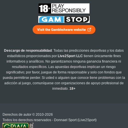
Descargo de responsabilidad
: Todas las predicciones deportivas y los datos
estadísticos proporcionados por
Live2Sport LLC
tienen únicamente fines
informativos y analíticos. No garantizamos ninguna ganancia financiera ni
resultados específicos. Las apuestas deportivas implican un riesgo
significativo; por favor, juegue de forma responsable y solo con fondos que
pueda permitirse perder. Si usted o alguien que conoce tiene problemas con la
adicción al juego, comuníquese con organizaciones de apoyo profesional de
inmediato.
18+
Derechos de autor © 2010-2026
Todos los derechos reservados - Donnael Sport (Live2Sport)