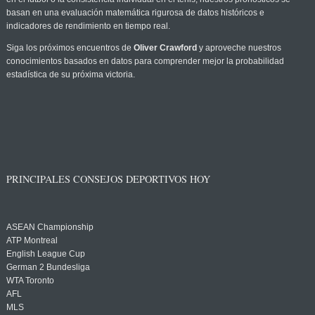
basan en una evaluación matemática rigurosa de datos históricos e
indicadores de rendimiento en tiempo real.
Siga los próximos encuentros de
Oliver Crawford
y aproveche nuestros
conocimientos basados en datos para comprender mejor la probabilidad
estadística de su próxima victoria.
PRINCIPALES CONSEJOS DEPORTIVOS HOY
ASEAN Championship
ATP Montreal
English League Cup
German 2 Bundesliga
WTA Toronto
AFL
MLS