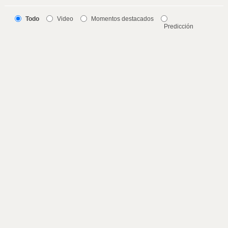
Todo
Video
Momentos destacados
Predicción