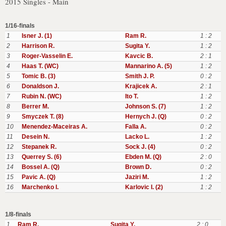
2015 Singles - Main
1/16-finals
1
Isner J. (1)
Ram R.
1 : 2
2
Harrison R.
Sugita Y.
1 : 2
3
Roger-Vasselin E.
Kavcic B.
2 : 1
4
Haas T. (WC)
Mannarino A. (5)
1 : 2
5
Tomic B. (3)
Smith J. P.
0 : 2
6
Donaldson J.
Krajicek A.
2 : 1
7
Rubin N. (WC)
Ito T.
1 : 2
8
Berrer M.
Johnson S. (7)
1 : 2
9
Smyczek T. (8)
Hernych J. (Q)
0 : 2
10
Menendez-Maceiras A.
Falla A.
0 : 2
11
Desein N.
Lacko L.
1 : 2
12
Stepanek R.
Sock J. (4)
0 : 2
13
Querrey S. (6)
Ebden M. (Q)
2 : 0
14
Bossel A. (Q)
Brown D.
0 : 2
15
Pavic A. (Q)
Jaziri M.
1 : 2
16
Marchenko I.
Karlovic I. (2)
1 : 2
1/8-finals
1
Ram R.
Sugita Y.
2 : 0