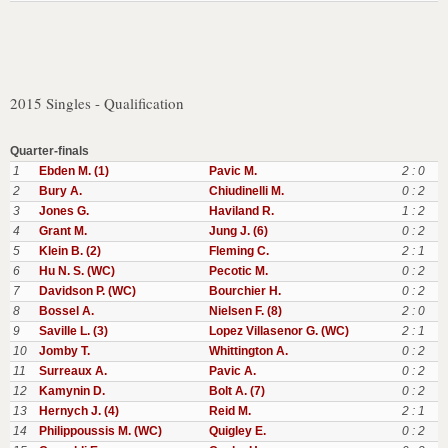
2015 Singles - Qualification
Quarter-finals
1
Ebden M. (1)
Pavic M.
2 : 0
2
Bury A.
Chiudinelli M.
0 : 2
3
Jones G.
Haviland R.
1 : 2
4
Grant M.
Jung J. (6)
0 : 2
5
Klein B. (2)
Fleming C.
2 : 1
6
Hu N. S. (WC)
Pecotic M.
0 : 2
7
Davidson P. (WC)
Bourchier H.
0 : 2
8
Bossel A.
Nielsen F. (8)
2 : 0
9
Saville L. (3)
Lopez Villasenor G. (WC)
2 : 1
10
Jomby T.
Whittington A.
0 : 2
11
Surreaux A.
Pavic A.
0 : 2
12
Kamynin D.
Bolt A. (7)
0 : 2
13
Hernych J. (4)
Reid M.
2 : 1
14
Philippoussis M. (WC)
Quigley E.
0 : 2