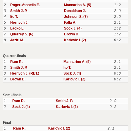
2
Roger-Vasselin E.
Mannarino A. (5)
1 : 2
3
Smith J. P.
Donaldson J.
2 : 0
4
Ito T.
Johnson S. (7)
2 : 0
5
Hernych J.
Falla A.
2 : 1
6
Lacko L.
Sock J. (4)
1 : 2
7
Querrey S. (6)
Brown D.
1 : 2
8
Jaziri M.
Karlovic I. (2)
0 : 2
Quarter-finals
1
Ram R.
Mannarino A. (5)
2 : 1
2
Smith J. P.
Ito T.
2 : 1
3
Hernych J. (RET.)
Sock J. (4)
0 : 0
4
Brown D.
Karlovic I. (2)
0 : 2
Semi-finals
1
Ram R.
Smith J. P.
2 : 0
2
Sock J. (4)
Karlovic I. (2)
0 : 2
Final
1
Ram R.
Karlovic I. (2)
2 : 1