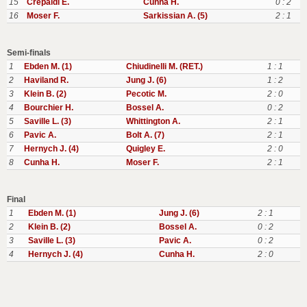
15
Crepaldi E.
Cunha H.
0 : 2
16
Moser F.
Sarkissian A. (5)
2 : 1
Semi-finals
1
Ebden M. (1)
Chiudinelli M. (RET.)
1 : 1
2
Haviland R.
Jung J. (6)
1 : 2
3
Klein B. (2)
Pecotic M.
2 : 0
4
Bourchier H.
Bossel A.
0 : 2
5
Saville L. (3)
Whittington A.
2 : 1
6
Pavic A.
Bolt A. (7)
2 : 1
7
Hernych J. (4)
Quigley E.
2 : 0
8
Cunha H.
Moser F.
2 : 1
Final
1
Ebden M. (1)
Jung J. (6)
2 : 1
2
Klein B. (2)
Bossel A.
0 : 2
3
Saville L. (3)
Pavic A.
0 : 2
4
Hernych J. (4)
Cunha H.
2 : 0