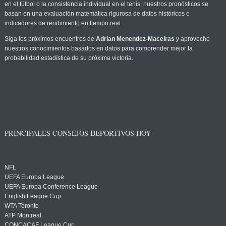
en el fútbol o la consistencia individual en el tenis, nuestros pronósticos se
basan en una evaluación matemática rigurosa de datos históricos e
indicadores de rendimiento en tiempo real.
Siga los próximos encuentros de
Adrian Menendez-Maceiras
y aproveche
nuestros conocimientos basados en datos para comprender mejor la
probabilidad estadística de su próxima victoria.
PRINCIPALES CONSEJOS DEPORTIVOS HOY
NFL
UEFA Europa League
UEFA Europa Conference League
English League Cup
WTA Toronto
ATP Montreal
CONCACAF League Cup