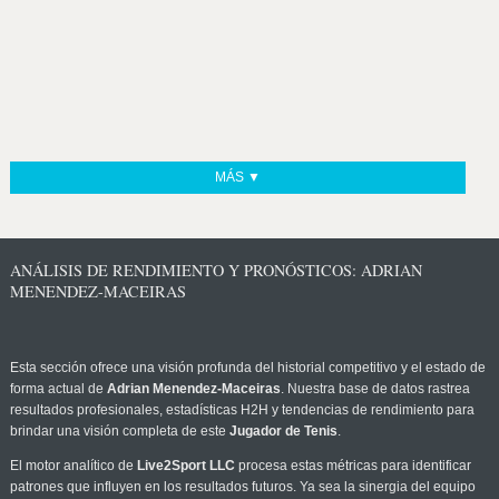
MÁS ▼
ANÁLISIS DE RENDIMIENTO Y PRONÓSTICOS: ADRIAN
MENENDEZ-MACEIRAS
Esta sección ofrece una visión profunda del historial competitivo y el estado de
forma actual de
Adrian Menendez-Maceiras
. Nuestra base de datos rastrea
resultados profesionales, estadísticas H2H y tendencias de rendimiento para
brindar una visión completa de este
Jugador de Tenis
.
El motor analítico de
Live2Sport LLC
procesa estas métricas para identificar
patrones que influyen en los resultados futuros. Ya sea la sinergia del equipo