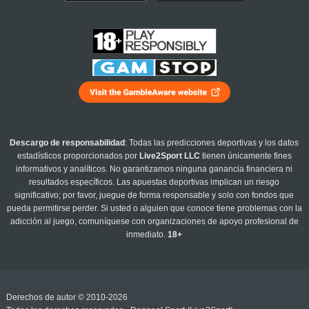
Descargo de responsabilidad
: Todas las predicciones deportivas y los datos
estadísticos proporcionados por
Live2Sport LLC
tienen únicamente fines
informativos y analíticos. No garantizamos ninguna ganancia financiera ni
resultados específicos. Las apuestas deportivas implican un riesgo
significativo; por favor, juegue de forma responsable y solo con fondos que
pueda permitirse perder. Si usted o alguien que conoce tiene problemas con la
adicción al juego, comuníquese con organizaciones de apoyo profesional de
inmediato.
18+
Derechos de autor © 2010-2026