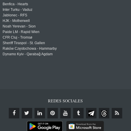
Benfica - Hearts
Inter Turku - Vaduz
Jablonec - RFS
HJK - Motherwell
Noah Yerevan - Sion
Paide LM - Rapid Wien
CFR Cluj - Tromsø
Sheriff Tiraspol - St. Gallen
Raków Częstochowa - Hammarby
Dynamo Kyiv - Qarabağ Agdam
REDES SOCIALES