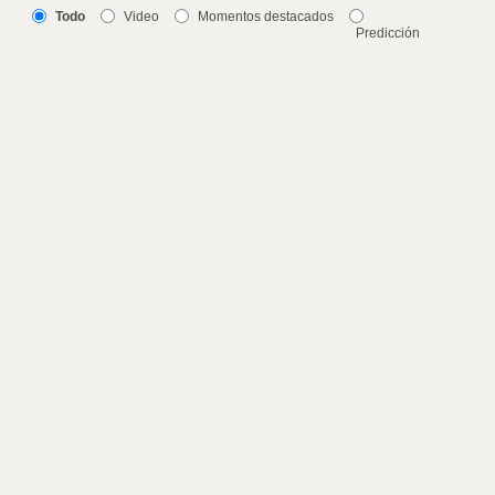
Todo
Video
Momentos destacados
Predicción