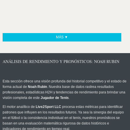
MÁS ▼
ANÁLISIS DE RENDIMIENTO Y PRONÓSTICOS: NOAH RUBIN
Esta sección ofrece una visión profunda del historial competitivo y el estado de
forma actual de
Noah Rubin
. Nuestra base de datos rastrea resultados
profesionales, estadísticas H2H y tendencias de rendimiento para brindar una
visión completa de este
Jugador de Tenis
.
El motor analítico de
Live2Sport LLC
procesa estas métricas para identificar
patrones que influyen en los resultados futuros. Ya sea la sinergia del equipo
en el fútbol o la consistencia individual en el tenis, nuestros pronósticos se
basan en una evaluación matemática rigurosa de datos históricos e
indicadores de rendimiento en tiempo real.