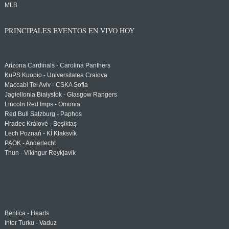
MLB
PRINCIPALES EVENTOS EN VIVO HOY
Arizona Cardinals - Carolina Panthers
KuPS Kuopio - Universitatea Craiova
Maccabi Tel Aviv - CSKA Sofia
Jagiellonia Białystok - Glasgow Rangers
Lincoln Red Imps - Omonia
Red Bull Salzburg - Paphos
Hradec Králové - Beşiktaş
Lech Poznań - KÍ Klaksvík
PAOK - Anderlecht
Thun - Vikingur Reykjavik
Benfica - Hearts
Inter Turku - Vaduz