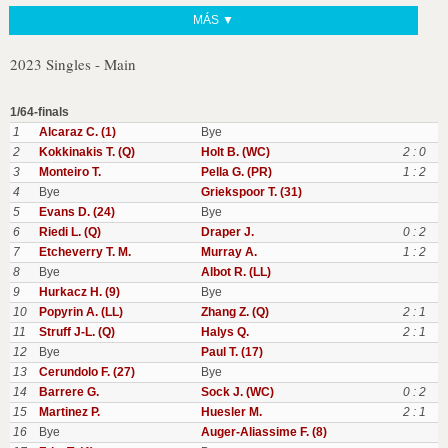
MÁS ▼
2023 Singles - Main
1/64-finals
1
Alcaraz C. (1)
Bye
2
Kokkinakis T. (Q)
Holt B. (WC)
2 : 0
3
Monteiro T.
Pella G. (PR)
1 : 2
4
Bye
Griekspoor T. (31)
5
Evans D. (24)
Bye
6
Riedi L. (Q)
Draper J.
0 : 2
7
Etcheverry T. M.
Murray A.
1 : 2
8
Bye
Albot R. (LL)
9
Hurkacz H. (9)
Bye
10
Popyrin A. (LL)
Zhang Z. (Q)
2 : 1
11
Struff J-L. (Q)
Halys Q.
2 : 1
12
Bye
Paul T. (17)
13
Cerundolo F. (27)
Bye
14
Barrere G.
Sock J. (WC)
0 : 2
15
Martinez P.
Huesler M.
2 : 1
16
Bye
Auger-Aliassime F. (8)