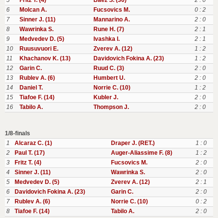
5
Fritz T. (4)
Baez S. (30)
2 : 0
6
Molcan A.
Fucsovics M.
0 : 2
7
Sinner J. (11)
Mannarino A.
2 : 0
8
Wawrinka S.
Rune H. (7)
2 : 1
9
Medvedev D. (5)
Ivashka I.
2 : 1
10
Ruusuvuori E.
Zverev A. (12)
1 : 2
11
Khachanov K. (13)
Davidovich Fokina A. (23)
1 : 2
12
Garin C.
Ruud C. (3)
2 : 0
13
Rublev A. (6)
Humbert U.
2 : 0
14
Daniel T.
Norrie C. (10)
1 : 2
15
Tiafoe F. (14)
Kubler J.
2 : 0
16
Tabilo A.
Thompson J.
2 : 0
1/8-finals
1
Alcaraz C. (1)
Draper J. (RET.)
1 : 0
2
Paul T. (17)
Auger-Aliassime F. (8)
1 : 2
3
Fritz T. (4)
Fucsovics M.
2 : 0
4
Sinner J. (11)
Wawrinka S.
2 : 0
5
Medvedev D. (5)
Zverev A. (12)
2 : 1
6
Davidovich Fokina A. (23)
Garin C.
2 : 0
7
Rublev A. (6)
Norrie C. (10)
0 : 2
8
Tiafoe F. (14)
Tabilo A.
2 : 0