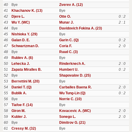
40
Bye
Zverev A. (12)
41
Khachanov K. (13)
Bye
42
Djere L.
Otte O.
0 : 2
43
Wu Y. (WC)
Munar J.
2 : 1
44
Bye
Davidovich Fokina A. (23)
45
Nishioka Y. (29)
Bye
46
Galan D. E.
Garin C. (Q)
0 : 2
47
Schwartzman D.
Coria F.
2 : 0
48
Bye
Ruud C. (3)
49
Rublev A. (6)
Bye
50
Lehecka J.
Rinderknech A.
2 : 0
51
Zapata Miralles B.
Humbert U.
0 : 2
52
Bye
Shapovalov D. (25)
53
Berrettini M. (20)
Bye
54
Daniel T. (Q)
Carballes Baena R.
2 : 0
55
Bublik A.
Wu Tung-Lin (Q)
0 : 2
56
Bye
Norrie C. (10)
57
Tiafoe F. (14)
Bye
58
Giron M.
Kovacevic A. (WC)
2 : 0
59
Kubler J.
Sonego L.
2 : 0
60
Bye
Dimitrov G. (21)
61
Cressy M. (32)
Bye