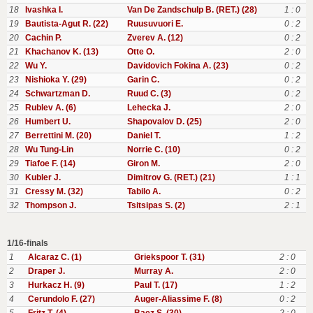
18
Ivashka I.
Van De Zandschulp B. (RET.) (28)
1 : 0
19
Bautista-Agut R. (22)
Ruusuvuori E.
0 : 2
20
Cachin P.
Zverev A. (12)
0 : 2
21
Khachanov K. (13)
Otte O.
2 : 0
22
Wu Y.
Davidovich Fokina A. (23)
0 : 2
23
Nishioka Y. (29)
Garin C.
0 : 2
24
Schwartzman D.
Ruud C. (3)
0 : 2
25
Rublev A. (6)
Lehecka J.
2 : 0
26
Humbert U.
Shapovalov D. (25)
2 : 0
27
Berrettini M. (20)
Daniel T.
1 : 2
28
Wu Tung-Lin
Norrie C. (10)
0 : 2
29
Tiafoe F. (14)
Giron M.
2 : 0
30
Kubler J.
Dimitrov G. (RET.) (21)
1 : 1
31
Cressy M. (32)
Tabilo A.
0 : 2
32
Thompson J.
Tsitsipas S. (2)
2 : 1
1/16-finals
1
Alcaraz C. (1)
Griekspoor T. (31)
2 : 0
2
Draper J.
Murray A.
2 : 0
3
Hurkacz H. (9)
Paul T. (17)
1 : 2
4
Cerundolo F. (27)
Auger-Aliassime F. (8)
0 : 2