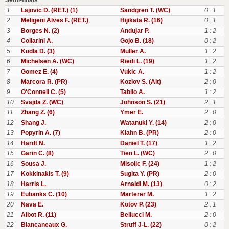
Semi-finals
1
Lajovic D. (RET.) (1)
Sandgren T. (WC)
0 : 1
2
Meligeni Alves F. (RET.)
Hijikata R. (16)
0 : 1
3
Borges N. (2)
Andujar P.
1 : 2
4
Collarini A.
Gojo B. (18)
0 : 2
5
Kudla D. (3)
Muller A.
1 : 2
6
Michelsen A. (WC)
Riedi L. (19)
1 : 2
7
Gomez E. (4)
Vukic A.
1 : 2
8
Marcora R. (PR)
Kozlov S. (Alt)
2 : 0
9
O'Connell C. (5)
Tabilo A.
1 : 2
10
Svajda Z. (WC)
Johnson S. (21)
2 : 1
11
Zhang Z. (6)
Ymer E.
2 : 0
12
Shang J.
Watanuki Y. (14)
2 : 0
13
Popyrin A. (7)
Klahn B. (PR)
2 : 0
14
Hardt N.
Daniel T. (17)
1 : 2
15
Garin C. (8)
Tien L. (WC)
2 : 0
16
Sousa J.
Misolic F. (24)
1 : 2
17
Kokkinakis T. (9)
Sugita Y. (PR)
2 : 0
18
Harris L.
Arnaldi M. (13)
0 : 2
19
Eubanks C. (10)
Marterer M.
1 : 2
20
Nava E.
Kotov P. (23)
2 : 1
21
Albot R. (11)
Bellucci M.
2 : 0
22
Blancaneaux G.
Struff J-L. (22)
0 : 2