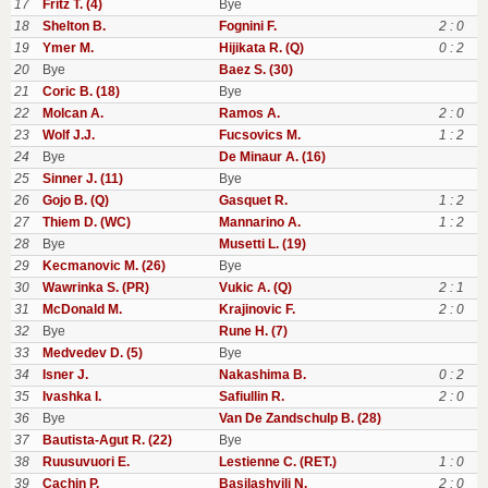
17
Fritz T. (4)
Bye
18
Shelton B.
Fognini F.
2 : 0
19
Ymer M.
Hijikata R. (Q)
0 : 2
20
Bye
Baez S. (30)
21
Coric B. (18)
Bye
22
Molcan A.
Ramos A.
2 : 0
23
Wolf J.J.
Fucsovics M.
1 : 2
24
Bye
De Minaur A. (16)
25
Sinner J. (11)
Bye
26
Gojo B. (Q)
Gasquet R.
1 : 2
27
Thiem D. (WC)
Mannarino A.
1 : 2
28
Bye
Musetti L. (19)
29
Kecmanovic M. (26)
Bye
30
Wawrinka S. (PR)
Vukic A. (Q)
2 : 1
31
McDonald M.
Krajinovic F.
2 : 0
32
Bye
Rune H. (7)
33
Medvedev D. (5)
Bye
34
Isner J.
Nakashima B.
0 : 2
35
Ivashka I.
Safiullin R.
2 : 0
36
Bye
Van De Zandschulp B. (28)
37
Bautista-Agut R. (22)
Bye
38
Ruusuvuori E.
Lestienne C. (RET.)
1 : 0
39
Cachin P.
Basilashvili N.
2 : 0