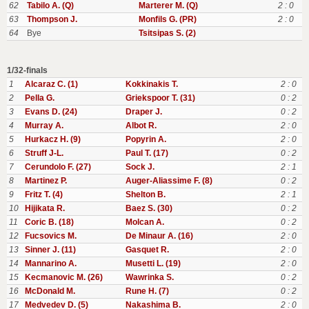
62
Tabilo A. (Q)
Marterer M. (Q)
2 : 0
63
Thompson J.
Monfils G. (PR)
2 : 0
64
Bye
Tsitsipas S. (2)
1/32-finals
1
Alcaraz C. (1)
Kokkinakis T.
2 : 0
2
Pella G.
Griekspoor T. (31)
0 : 2
3
Evans D. (24)
Draper J.
0 : 2
4
Murray A.
Albot R.
2 : 0
5
Hurkacz H. (9)
Popyrin A.
2 : 0
6
Struff J-L.
Paul T. (17)
0 : 2
7
Cerundolo F. (27)
Sock J.
2 : 1
8
Martinez P.
Auger-Aliassime F. (8)
0 : 2
9
Fritz T. (4)
Shelton B.
2 : 1
10
Hijikata R.
Baez S. (30)
0 : 2
11
Coric B. (18)
Molcan A.
0 : 2
12
Fucsovics M.
De Minaur A. (16)
2 : 0
13
Sinner J. (11)
Gasquet R.
2 : 0
14
Mannarino A.
Musetti L. (19)
2 : 0
15
Kecmanovic M. (26)
Wawrinka S.
0 : 2
16
McDonald M.
Rune H. (7)
0 : 2
17
Medvedev D. (5)
Nakashima B.
2 : 0