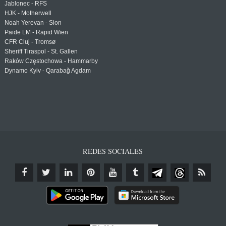
Jablonec - RFS
HJK - Motherwell
Noah Yerevan - Sion
Paide LM - Rapid Wien
CFR Cluj - Tromsø
Sheriff Tiraspol - St. Gallen
Raków Częstochowa - Hammarby
Dynamo Kyiv - Qarabağ Agdam
REDES SOCIALES