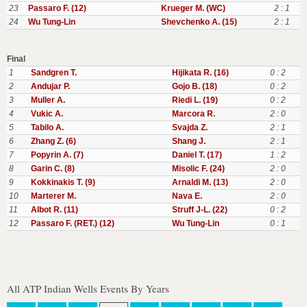
23
Passaro F. (12)
Krueger M. (WC)
2 : 1
24
Wu Tung-Lin
Shevchenko A. (15)
2 : 1
Final
1
Sandgren T.
Hijikata R. (16)
0 : 2
2
Andujar P.
Gojo B. (18)
0 : 2
3
Muller A.
Riedi L. (19)
0 : 2
4
Vukic A.
Marcora R.
2 : 0
5
Tabilo A.
Svajda Z.
2 : 1
6
Zhang Z. (6)
Shang J.
2 : 1
7
Popyrin A. (7)
Daniel T. (17)
1 : 2
8
Garin C. (8)
Misolic F. (24)
2 : 0
9
Kokkinakis T. (9)
Arnaldi M. (13)
2 : 0
10
Marterer M.
Nava E.
2 : 0
11
Albot R. (11)
Struff J-L. (22)
0 : 2
12
Passaro F. (RET.) (12)
Wu Tung-Lin
0 : 1
All ATP Indian Wells Events By Years