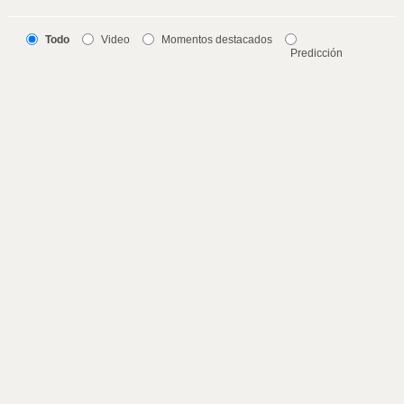
Todo
Video
Momentos destacados
Predicción