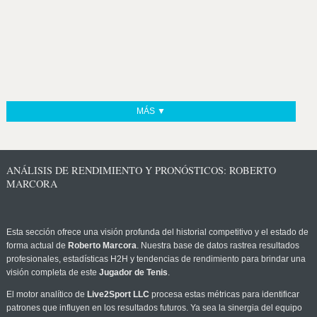
MÁS ▼
ANÁLISIS DE RENDIMIENTO Y PRONÓSTICOS: ROBERTO
MARCORA
Esta sección ofrece una visión profunda del historial competitivo y el estado de
forma actual de
Roberto Marcora
. Nuestra base de datos rastrea resultados
profesionales, estadísticas H2H y tendencias de rendimiento para brindar una
visión completa de este
Jugador de Tenis
.
El motor analítico de
Live2Sport LLC
procesa estas métricas para identificar
patrones que influyen en los resultados futuros. Ya sea la sinergia del equipo